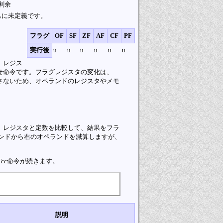
 剰余
Fともに未定義です。
フラグ
OF
SF
ZF
AF
CF
PF
実行後
u
u
u
u
u
u
、レジス
せ命令です。フラグレジスタの変化は、
返さないため、オペランドのレジスタやメモ
、レジスタと定数を比較して、結果をフラ
ランドから右のオペランドを減算しますが、
cc命令が続きます。
説明