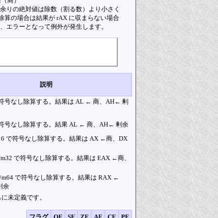
果（商）
ます。 余りの絶対値は除数（割る数）より小さく
除算の場合は結果が rAX に収まらない場合
が、エラーとなって例外が発生します。
説明
 で符号なし除算する。結果は AL ← 商、AH← 剰
 で符号なし除算する。結果 AL ← 商、AH← 剰余
/m16 で符号なし除算する。結果は AX ←商、DX
をr/m32 で符号なし除算する。結果は EAX ←商、
をr/m64 で符号なし除算する。結果は RAX ←
剰余
Fともに未定義です。
フラグ
OF
SF
ZF
AF
CF
PF