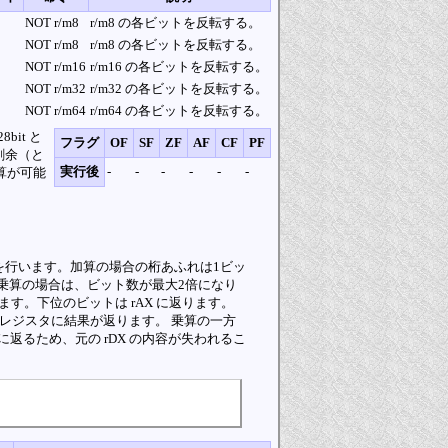
NOT r/m8
r/m8 の各ビットを反転する。
NOT r/m8
r/m8 の各ビットを反転する。
NOT r/m16
r/m16 の各ビットを反転する。
NOT r/m32
r/m32 の各ビットを反転する。
NOT r/m64
r/m64 の各ビットを反転する。
it と
フラグ
OF
SF
ZF
AF
CF
PF
商と剰余（と
実行後
-
-
-
-
-
-
算が可能
乗算を行います。加算の場合の桁あふれは1ビッ
乗算の場合は、ビット数が最大2倍になり
返ります。下位のビットは rAX に返ります。
X レジスタに結果が返ります。 乗算の一方
X に返るため、元の rDX の内容が失われるこ