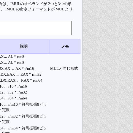
は、IMULのオペランドが 2つと3つの形
 IMUL の命令フォーマットが MUL より
説明
メモ
AX← AL * r/m8
AX← AL * r/m8
DX:AX ← AX * r/m16
MULと同じ形式
EDX:EAX ← EAX * r/m32
RDX:RAX ← RAX * r/m64
16← r16 * r/m16
32← r32 * r/m32
64← r64 * r/m64
r16← r/m16 * 符号拡張8ビッ
ト定数
r32← r/m32 * 符号拡張8ビッ
ト定数
r64← r/m64 * 符号拡張8ビッ