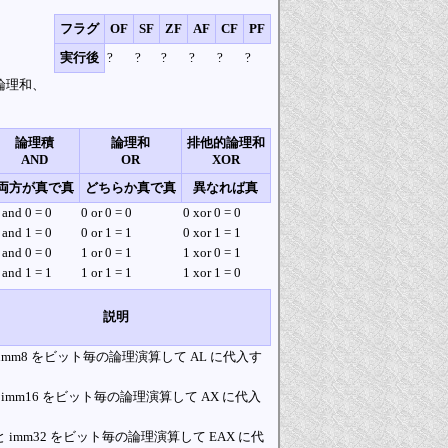
フラグ
OF
SF
ZF
AF
CF
PF
実行後
?
?
?
?
?
?
論理和、
論理積
論理和
排他的論理和
AND
OR
XOR
両方が真で真
どちらか真で真
異なれば真
 and 0 = 0
0 or 0 = 0
0 xor 0 = 0
 and 1 = 0
0 or 1 = 1
0 xor 1 = 1
 and 0 = 0
1 or 0 = 1
1 xor 0 = 1
 and 1 = 1
1 or 1 = 1
1 xor 1 = 0
説明
とimm8 をビット毎の論理演算して AL に代入す
と imm16 をビット毎の論理演算して AX に代入
。
 と imm32 をビット毎の論理演算して EAX に代