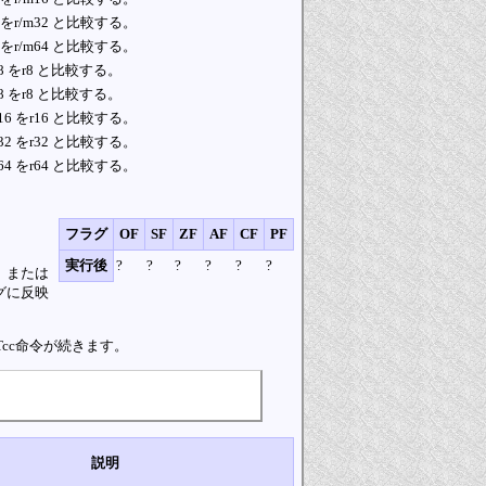
2 をr/m32 と比較する。
4 をr/m64 と比較する。
m8 をr8 と比較する。
m8 をr8 と比較する。
m16 をr16 と比較する。
m32 をr32 と比較する。
m64 をr64 と比較する。
。
フラグ
OF
SF
ZF
AF
CF
PF
実行後
?
?
?
?
?
?
、または
グに反映
cc命令が続きます。
説明