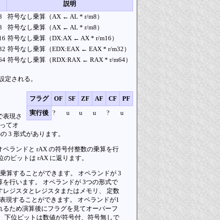
説明
8
符号なし乗算（AX ← AL * r/m8）
8
符号なし乗算（AX ← AL * r/m8）
16
符号なし乗算（DX:AX ← AX * r/m16）
32
符号なし乗算（EDX:EAX ← EAX * r/m32）
64
符号なし乗算（RDX:RAX ← RAX * r/m64）
1に設定される。
フラグ
OF
SF
ZF
AF
CF
PF
実行後
?
u
u
u
?
u
数で表現さ
なってオ
の 3 形式があります。
オペランドと rAX の符号付整数の乗算を行
位のビットは rAX に返ります。
を乗算することができます。 オペランドが 3
を行います。 オペランドが 3つの形式で
すレジスタとレジスタまたはメモリ、 定数
て表現することができます。 オペランドが1
れるため演算後にフラグを見てオーバーフ
た、下位ビットは数値が符号付、符号無しで