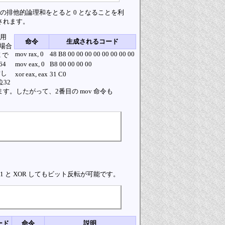
毎の排他的論理和をとると 0 となることを利
されます。
使用
命令
生成されるコード
た場合
mov rax, 0
48 B8 00 00 00 00 00 00 00 00
 で
64
mov eax, 0
B8 00 00 00 00
対し
xor eax, eax
31 C0
32
す。したがって、2番目の mov 命令も
 と XOR してもビット反転が可能です。
ード
命令
説明