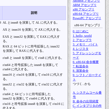
ARM64 アセンブリ
ARM アセンブリ
x86 アセンブリ
説明
x86-64 アセンブリ
PowerPC アセンブリ
8
AL とimm8 を演算して AL に代入する。
x86-64 アセンブリ
AX と imm16 を演算して AX に代入する。
0. はじめに
1. hello, world
EAX と imm32 を演算して EAX に代入す
2. アセンブラ
る。
3. メモリ、バイト
RAX と 64 ビットに符号拡張した imm32
4. レジスタ
を演算して RAX に代入する。
5. アドレッシングモ
ード
r/m8 と imm8 を演算して r/m8 に代入する。
6. x86-64 命令概要
r/m64 と符号拡張した imm8 を演算して
7. 転送命令
r/m64 に代入する。
8. 演算命令
imm16 と r/m16 を演算して r/m16 に代入す
9. シフト／ローテイ
る。
ト
つづく...かも
imm32 と r/m32 を演算して r/m32 に代入す
る。
A. システムコール番
r/m64 と 64 ビットに符号拡張した
号
imm32 を演算して r/m64 に代入する。
B. 命令の出現頻度
r/m16 と符号拡張 imm8 を演算して r/m16 に
C. インタプリタの作
代入する。