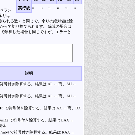
実行後
u
u
u
u
u
u
オペラン
余りは
数（割られる数）と同じで、余りの絶対値は除
かって切り捨てられます。 除算の場合は
。0で除算した場合も同じですが、エラーと
説明
8 で符号付き除算する。結果は AL ← 商、AH ←
8 で符号付き除算する。結果は AL ← 商、AH ←
r/m16 で符号付き除算する。結果は AX ← 商、DX
をr/m32 で符号付き除算する。結果は EAX ←
 剰余
をr/m64 で符号付き除算する。結果は RAX ←