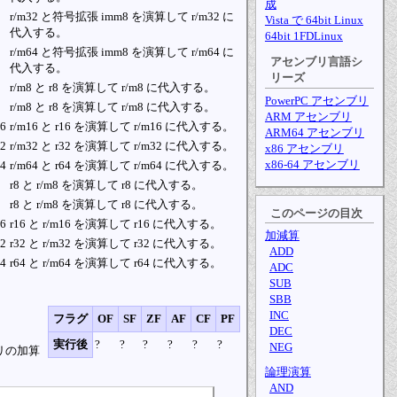
成
r/m32 と符号拡張 imm8 を演算して r/m32 に
Vista で 64bit Linux
代入する。
64bit 1FDLinux
r/m64 と符号拡張 imm8 を演算して r/m64 に
アセンブリ言語シ
代入する。
リーズ
r/m8 と r8 を演算して r/m8 に代入する。
PowerPC アセンブリ
r/m8 と r8 を演算して r/m8 に代入する。
ARM アセンブリ
16
r/m16 と r16 を演算して r/m16 に代入する。
ARM64 アセンブリ
32
r/m32 と r32 を演算して r/m32 に代入する。
x86 アセンブリ
x86-64 アセンブリ
64
r/m64 と r64 を演算して r/m64 に代入する。
r8 と r/m8 を演算して r8 に代入する。
r8 と r/m8 を演算して r8 に代入する。
このページの目次
16
r16 と r/m16 を演算して r16 に代入する。
加減算
32
r32 と r/m32 を演算して r32 に代入する。
ADD
64
r64 と r/m64 を演算して r64 に代入する。
ADC
。
SUB
SBB
INC
フラグ
OF
SF
ZF
AF
CF
PF
DEC
実行後
?
?
?
?
?
?
NEG
リの加算
論理演算
AND