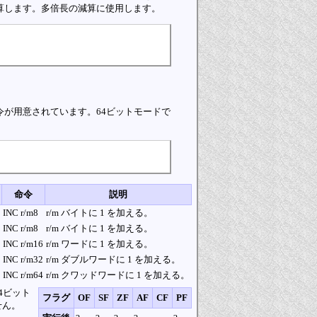
算します。多倍長の減算に使用します。
令が用意されています。64ビットモードで
命令
説明
INC r/m8
r/m バイトに 1 を加える。
INC r/m8
r/m バイトに 1 を加える。
INC r/m16
r/m ワードに 1 を加える。
INC r/m32
r/m ダブルワードに 1 を加える。
INC r/m64
r/m クワッドワードに 1 を加える。
4ビット
フラグ
OF
SF
ZF
AF
CF
PF
せん。