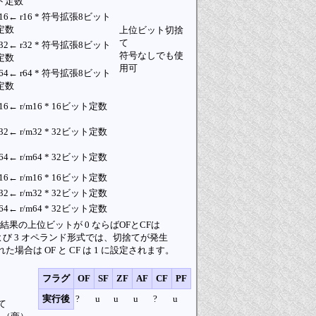
ト定数
r16← r16 * 符号拡張8ビット
定数
上位ビット切捨
て
r32← r32 * 符号拡張8ビット
符号なしでも使
定数
用可
r64← r64 * 符号拡張8ビット
定数
r16← r/m16 * 16ビット定数
r32← r/m32 * 32ビット定数
r64← r/m64 * 32ビット定数
r16← r/m16 * 16ビット定数
r32← r/m32 * 32ビット定数
r64← r/m64 * 32ビット定数
結果の上位ビットが 0 ならばOFとCFは
および 3 オペランド形式では、切捨てが発生
れた場合は OF と CF は 1 に設定されます。
フラグ
OF
SF
ZF
AF
CF
PF
実行後
?
u
u
u
?
u
て