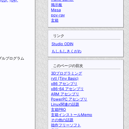
掲示板
Mesa
pov-ray
玄箱
リンク
Studio ODIN
もしもしきくがわ
のサンプルプログラム
このページの目次
3Dプログラミング
rvtl (Tiny Basic)
x86 アセンブリ
x86-64 アセンブリ
ARM アセンブリ
PowerPC アセンブリ
Linux関連の話題
玄箱PRO
玄箱インストールMemo
その他の話題
拙作フリーソフト