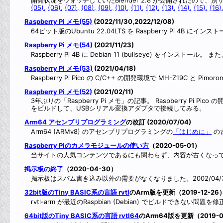
(05),
(06),
(07),
(08),
(09),
(10),
(11),
(12),
(13),
(14),
(15),
(16)
Raspberry Pi メモ(55)
(2022/11/30,2022/12/08)
64ビット版のUbuntu 22.04LTS を Raspberry Pi 
Raspberry Pi メモ(54)
(2021/11/23)
Raspberry Pi 4B に Debian 11 (bullseye) をインスト
Raspberry Pi メモ(53)
(2021/04/18)
Raspberry Pi Pico の C/C++ の開発環境で MH-Z19C と Pimo
Raspberry Pi メモ(52)
(2021/02/11)
3年ぶりの「Raspberry Pi メモ」の記事。 Raspberry Pi Pico
をビルドして、USBシリアル変換アダプタで接続してみる。
Arm64 アセンブリプログラミング
の改訂 (2020/07/04)
Arm64 (ARMv8) のアセンブリプログラミングの
「はじめに」
の
Raspberry Piのカメラモジュールの使い方
（2020-05-01）
当サイトの人気コンテンツであるにも関わらず、内容が古くなっ
掲示板の終了
（2020-04-30）
掲示板はスパム書き込み以外の需要がなくなりました。2002/04
32bit版のTiny BASIC系の言語 rvtl
のArm版を更新（2019-12-26
rvtl-arm が最近のRaspbian (Debian) でビルドできない問題を修
64bit版のTiny BASIC系の言語 rvtl64
のArm64版を更新（2019-0