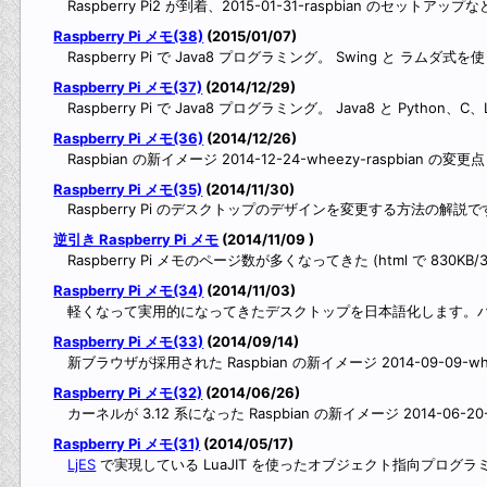
Raspberry Pi2 が到着、2015-01-31-raspbian のセットアップ
Raspberry Pi メモ(38)
(2015/01/07)
Raspberry Pi で Java8 プログラミング。 Swing と ラムダ式
Raspberry Pi メモ(37)
(2014/12/29)
Raspberry Pi で Java8 プログラミング。 Java8 と Pyth
Raspberry Pi メモ(36)
(2014/12/26)
Raspbian の新イメージ 2014-12-24-wheezy-raspbian 
Raspberry Pi メモ(35)
(2014/11/30)
Raspberry Pi のデスクトップのデザインを変更する方法の
逆引き Raspberry Pi メモ
(2014/11/09 )
Raspberry Pi メモのページ数が多くなってきた (html で 830KB/
Raspberry Pi メモ(34)
(2014/11/03)
軽くなって実用的になってきたデスクトップを日本語化します。パ
Raspberry Pi メモ(33)
(2014/09/14)
新ブラウザが採用された Raspbian の新イメージ 2014-09-09-wh
Raspberry Pi メモ(32)
(2014/06/26)
カーネルが 3.12 系になった Raspbian の新イメージ 2014-06-
Raspberry Pi メモ(31)
(2014/05/17)
LjES
で実現している LuaJIT を使ったオブジェクト指向プログ