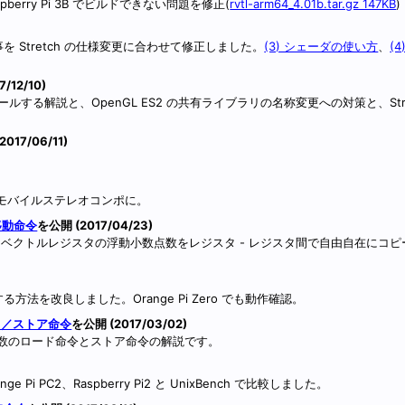
aspberry Pi 3B でビルドできない問題を修正(
rvtl-arm64_4.01b.tar.gz 147KB
)
の記事を Stretch の仕様変更に合わせて修正しました。
(3) シェーダの使い方
、
(
7/12/10)
tch をインストールする解説と、OpenGL ES2 の共有ライブラリの名称変更への対策と、St
2017/06/11)
に接続してモバイルステレオコンポに。
移動命令
を公開 (2017/04/23)
レジスタ、ベクトルレジスタの浮動小数点数をレジスタ - レジスタ間で自由自在にコ
を改良しました。Orange Pi Zero でも動作確認。
ド／ストア命令
を公開 (2017/03/02)
点数のロード命令とストア命令の解説です。
nge Pi PC2、Raspberry Pi2 と UnixBench で比較しました。