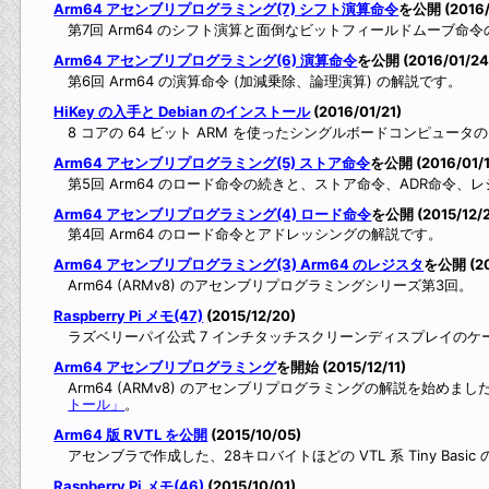
Arm64 アセンブリプログラミング(7) シフト演算命令
を公開 (2016/
第7回 Arm64 のシフト演算と面倒なビットフィールドムーブ命
Arm64 アセンブリプログラミング(6) 演算命令
を公開 (2016/01/24
第6回 Arm64 の演算命令 (加減乗除、論理演算) の解説です。
HiKey の入手と Debian のインストール
(2016/01/21)
8 コアの 64 ビット ARM を使ったシングルボードコンピュータの 
Arm64 アセンブリプログラミング(5) ストア命令
を公開 (2016/01/1
第5回 Arm64 のロード命令の続きと、ストア命令、ADR命令
Arm64 アセンブリプログラミング(4) ロード命令
を公開 (2015/12/2
第4回 Arm64 のロード命令とアドレッシングの解説です。
Arm64 アセンブリプログラミング(3) Arm64 のレジスタ
を公開 (20
Arm64 (ARMv8) のアセンブリプログラミングシリーズ第3回。
Raspberry Pi メモ(47)
(2015/12/20)
ラズベリーパイ公式 7 インチタッチスクリーンディスプレイの
Arm64 アセンブリプログラミング
を開始 (2015/12/11)
Arm64 (ARMv8) のアセンブリプログラミングの解説を始めまし
トール」
。
Arm64 版 RVTL を公開
(2015/10/05)
アセンブラで作成した、28キロバイトほどの VTL 系 Tiny Bas
Raspberry Pi メモ(46)
(2015/10/01)