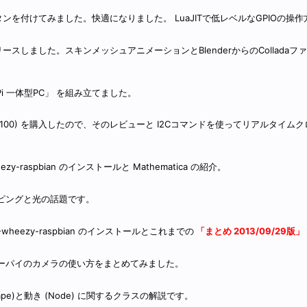
ウンボタンを付けてみました。快適になりました。 LuaJITで低レベルなGPIOの操
00 をリリースしました。スキンメッシュアニメーションとBlenderからのCollad
y Pi 一体型PC」 を組み立てました。
oard (X100) を購入したので、そのレビューと I2Cコマンドを使ってリアルタイ
heezy-raspbian のインストールと Mathematica の紹介。
ッピングと光の話題です。
5-wheezy-raspbian のインストールとこれまでの
「まとめ 2013/09/29版」
ズベリーパイのカメラの使い方をまとめてみました。
ape)と動き (Node) に関するクラスの解説です。