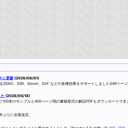
.1 に更新
(2026/08/01)
SSAO、SSR、bloom、DoF などの各種効果をサポートしました549ペー
した
(2026/05/18)
など100本のサンプルと400ページ弱の書籍形式の解説PDFもダウンロードでき
せて5年ぶりに全面改定。
サブドメインでモバイル用のサイトとして「Blender 2.8 の使い方
(01),
(02),