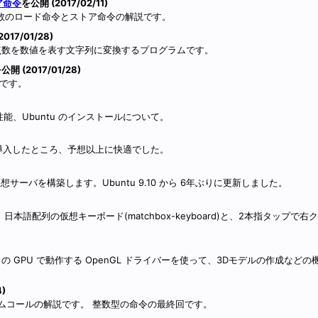
ア命令
を公開 (2017/02/11)
点数のロード命令とストア命令の解説です。
017/01/28)
小数点数を数値を表す文字列に変換するプログラムです。
公開 (2017/01/28)
目です。
方法と性能、Ubuntu のインストールについて。
YH) を導入したところ、予想以上に快適でした。
を使った仮想サーバを構築します。Ubuntu 9.10 から 6年ぶりに更新しました。
語配列の仮想キーボード(matchbox-keyboard)と、2本指タップで右
an-jessie) の GPU で動作する OpenGL ドライバーを使って、3Dモデルの作成な
4)
テムコールの解説です。 整数型の命令の最終回です。