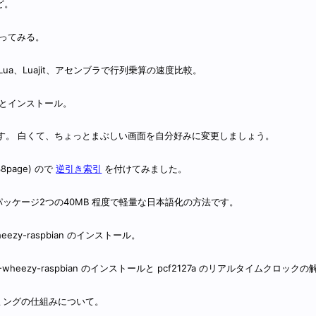
など。
を使ってみる。
on、C、Lua、Luajit、アセンブラで行列乗算の速度比較。
の変更点とインストール。
解説です。 白くて、ちょっとまぶしい画面を自分好みに変更しましょう。
38page) ので
逆引き索引
を付けてみました。
ッケージ2つの40MB 程度で軽量な日本語化の方法です。
eezy-raspbian のインストール。
20-wheezy-raspbian のインストールと pcf2127a のリアルタイムクロック
ラミングの仕組みについて。