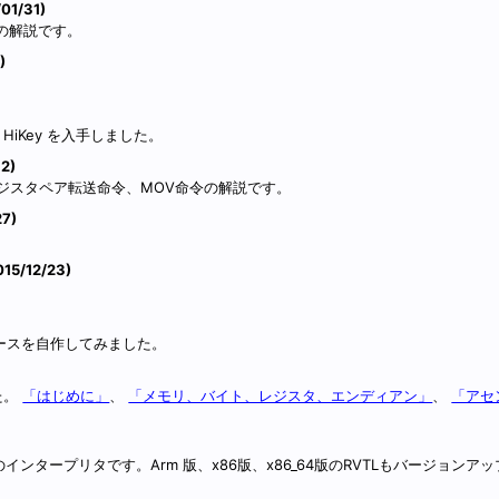
01/31)
令の解説です。
)
HiKey を入手しました。
2)
、レジスタペア転送命令、MOV命令の解説です。
7)
15/12/23)
ケースを自作してみました。
た。
「はじめに」
、
「メモリ、バイト、レジスタ、エンディアン」
、
「アセ
ic のインタープリタです。Arm 版、x86版、x86_64版のRVTLもバージョン