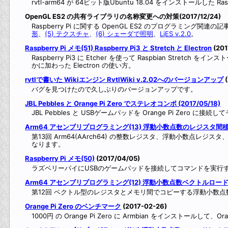
rvtl-arm64 が 64ビット版Ubuntu 18.04 をインストールした R
OpenGL ES2 の共有ライブラリの名称変更への対策(2017/12/24)
Raspberry Pi に関する OpenGL ES2 のプログラミング関連
形
、
(5) テクスチャ
、
(6) シェーダで照明
、
LjES v.2.0
。
Raspberry Pi メモ(51) Raspberry Pi3 と Stretch と Electron
(201
Raspberry Pi3 に Etcher を使って Raspbian Stre
かに加わった Electron の使い方。
rvtlで書いた Wikiエンジン RvtlWiki v.2.02へのバージョンアップ
(
バグを見つけたので久しぶりのバージョンアップです。
JBL Pebbles と Orange Pi Zero でステレオコンポ (2017/05/18)
JBL Pebbles と USBゲームパッドを Orange Pi Zero 
Arm64 アセンブリプログラミング(13) 浮動小数点数のレジスタ間
第13回 Arm64(AArch64) の整数レジスタ、浮動小数点
なります。
Raspberry Pi メモ(50)
(2017/04/05)
ラズベリーパイにUSBのゲームパッドを接続してコマンドを実行する方法
Arm64 アセンブリプログラミング(12) 浮動小数点数ベクトルロー
第12回 ベクトル型のレジスタとメモリ間でコピーする浮動小数
Orange Pi Zero のベンチマーク
(2017-02-26)
1000円 の Orange Pi Zero に Armbian をインストールして、Ora