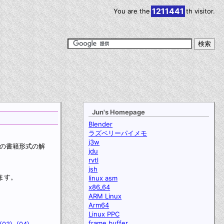
1211441
You are the
th visitor.
Jun's Homepage
Blender
ラズベリーパイメモ
j3w
ジの書籍形式の解
jdu
rvtl
jsh
ます。
linux asm
x86_64
ARM Linux
Arm64
Linux PPC
frame buffer
(03),
(04),