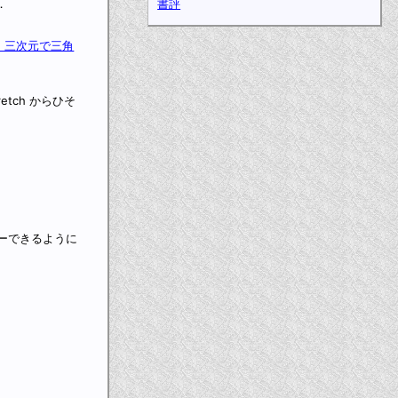
．
書評
4) 三次元で三角
retch からひそ
ピーできるように