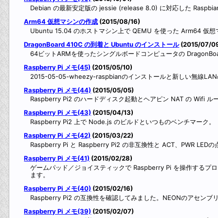
Debian の最新安定版の jessie (release 8.0) に対応した Ra
Arm64 仮想マシンの作成
(2015/08/16)
Ubuntu 15.04 のホストマシン上で QEMU を使った Arm64
DragonBoard 410C の到着と Ubuntu のインストール
(2015/07/0
64ビットARMを使ったシングルボードコンピュータの DragonBoa
Raspberry Pi メモ(45)
(2015/05/10)
2015-05-05-wheezy-raspbianのインストールと新しい無線L
Raspberry Pi メモ(44)
(2015/05/05)
Raspberry Pi2 のハードディスク起動とヘアピン NAT の Wifi 
Raspberry Pi メモ(43)
(2015/04/13)
Raspberry Pi2 上で Node.js のビルドといつものベンチマーク。
Raspberry Pi メモ(42)
(2015/03/22)
Raspberry Pi と Raspberry Pi2 の非互換性と ACT、PWR LED
Raspberry Pi メモ(41)
(2015/02/28)
ゲームパッド／ジョイスティックで Raspberry Pi を操
ます。
Raspberry Pi メモ(40)
(2015/02/16)
Raspberry Pi2 の互換性を確認してみました。NEONのアセ
Raspberry Pi メモ(39)
(2015/02/07)