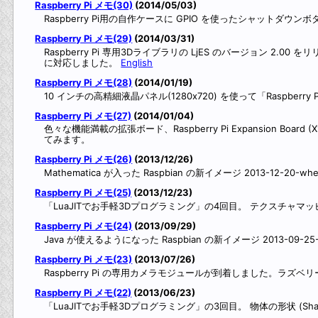
Raspberry Pi メモ(30)
(2014/05/03)
Raspberry Pi用の自作ケースに GPIO を使ったシャットダ
Raspberry Pi メモ(29)
(2014/03/31)
Raspberry Pi 専用3Dライブラリの LjES のバージョン 2.
に対応しました。
English
Raspberry Pi メモ(28)
(2014/01/19)
10 インチの高精細液晶パネル(1280x720) を使って「Raspberr
Raspberry Pi メモ(27)
(2014/01/04)
色々な機能満載の拡張ボード、Raspberry Pi Expansion B
てみます。
Raspberry Pi メモ(26)
(2013/12/26)
Mathematica が入った Raspbian の新イメージ 2013-12-20-w
Raspberry Pi メモ(25)
(2013/12/23)
「LuaJITでお手軽3Dプログラミング」の4回目。 テクスチャマ
Raspberry Pi メモ(24)
(2013/09/29)
Java が使えるようになった Raspbian の新イメージ 2013-09-2
Raspberry Pi メモ(23)
(2013/07/26)
Raspberry Pi の専用カメラモジュールが到着しました。ラ
Raspberry Pi メモ(22)
(2013/06/23)
「LuaJITでお手軽3Dプログラミング」の3回目。 物体の形状 (Sh