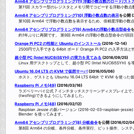
Arm64 アセンブリプログラミング(11) 浮動小数点数のロード/スト
第11回 スカラー型のレジスタとメモリ間でコピーする浮動小数
Arm64 アセンブリプログラミング(10) 浮動小数点数の表示
を公開 (2
第10回 Arm64 で浮動小数点数を表示するため、倍精度浮動
Arm64 アセンブリプログラミング(9) Arm64の浮動小数点型命令
を
約1年ぶりに再開です。 第9回 Arm64 の浮動小数点型命令の1回
Orange Pi PC2 の性能と Ubuntu のインストール
(2016-12-14)
2500円で入手できる 64bit ボード Orange Pi PC2 の入手
超小型 PC (Intel NUC6i5SYH) の実力を見てみる
(2016/09/25)
Linux 用デスクトップとして、超小型 PC (Intel NUC6i5S
Ubuntu 16.04 LTS の KVM で仮想サーバ
(2016/05/06)
ホスト、ゲストとも Ubuntu 16.04 LTS 64bit で KVM 
Raspberry Pi メモ(49)
(2016/03/16)
ラズベリーパイ公式 7 インチタッチスクリーンディスプレイ上で、日本
(twofing)できるようにしてみました。
Raspberry Pi メモ(48)
(2016/02/12)
Raspbian Jessie の新バージョン (2016-02-03-raspbi
Blender を使ってみます。
Arm64 アセンブリプログラミング(8) 分岐命令
を公開 (2016/02/0
第8回 Arm64 の分岐、条件分岐、条件実行、ビット操作、シス