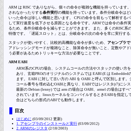
ARM は RISC でありながら、個々の命令が複雑な機能を持っていま
されなかったりする
条件実行
の機能を持っています。条件分岐命令はど
いった命令は珍しい機能と思います。 CPUの命令を前もって解析する
して実行速度を低下させる原因となる命令です。ARMでは命令の条件
るため、条件分岐命令を減らすことができます。 また、多くのRISC系の
特徴です。「遅延スロット」とは、分岐命令の次の命令を常に実行する
スタックが使いやすく、比較的高機能な命令が多いため、
アセンブラで
アドレッシングモードが複雑なこと、除算命令が無いこと、定数やアド
う必要があるためトリッキーな方法が必要なことです。
ARM EABI
ARM系のCPUの場合、システムコールの方法やスタックの使い方を規定した Applic
あり、玄箱PROのオリジナルのシステムでは EABI (E は Embed
ます。 EABI に対して古い方の ABI を OABI と呼んで区別しま
コール番号を埋め込むOABIと異なり、EABIではレジスタ(r7)にシ
最新の Debian (lenny) では arm の場合は OABI、armel 
されています。linuxカーネルをコンパイルするときEABIを指定
合はどちらの形式のABIでも動作します。
目次
はじめに
(03/09/2012 更新)
1. アセンブラのインストールと実行
(03/09/2012)
2. ARMのレジスタ
(2/18/2003)