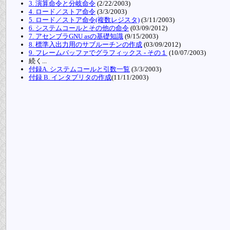
3. 演算命令と分岐命令
(2/22/2003)
4. ロード／ストア命令
(3/3/2003)
5. ロード／ストア命令(複数レジスタ)
(3/11/2003)
6. システムコールとその他の命令
(03/09/2012)
7. アセンブラGNU asの基礎知識
(9/15/2003)
8. 標準入出力用のサブルーチンの作成
(03/09/2012)
9. フレームバッファでグラフィックス - その１
(10/07/2003)
続く...
付録A. システムコールと引数一覧
(3/3/2003)
付録 B. インタプリタの作成
(11/11/2003)