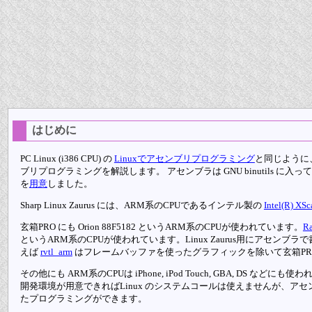
はじめに
PC Linux (i386 CPU) の
Linuxでアセンブリプログラミング
と同じように
ブリプログラミングを解説します。 アセンブラは GNU binutils に入っている 
を
用意
しました。
Sharp Linux Zaurus には、ARM系のCPUであるインテル製の
Intel(R) XS
玄箱PRO にも Orion 88F5182 というARM系のCPUが使われています。
Ra
というARM系のCPUが使われています。Linux Zaurus用にアセン
えば
rvtl_arm
はフレームバッファを使ったグラフィックを除いて玄箱PR
その他にも ARM系のCPUは iPhone, iPod Touch, GBA, DS などにも
開発環境が用意できればLinux のシステムコールは使えませんが、ア
たプログラミングができます。