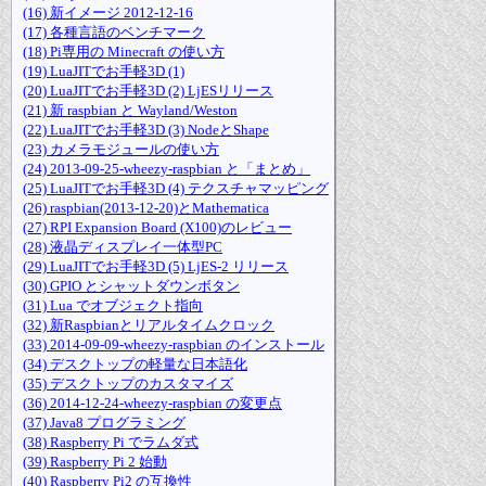
(16) 新イメージ 2012-12-16
(17) 各種言語のベンチマーク
(18) Pi専用の Minecraft の使い方
(19) LuaJITでお手軽3D (1)
(20) LuaJITでお手軽3D (2) LjESリリース
(21) 新 raspbian と Wayland/Weston
(22) LuaJITでお手軽3D (3) NodeとShape
(23) カメラモジュールの使い方
(24) 2013-09-25-wheezy-raspbian と「まとめ」
(25) LuaJITでお手軽3D (4) テクスチャマッピング
(26) raspbian(2013-12-20)とMathematica
(27) RPI Expansion Board (X100)のレビュー
(28) 液晶ディスプレイ一体型PC
(29) LuaJITでお手軽3D (5) LjES-2 リリース
(30) GPIO とシャットダウンボタン
(31) Lua でオブジェクト指向
(32) 新Raspbianとリアルタイムクロック
(33) 2014-09-09-wheezy-raspbian のインストール
(34) デスクトップの軽量な日本語化
(35) デスクトップのカスタマイズ
(36) 2014-12-24-wheezy-raspbian の変更点
(37) Java8 プログラミング
(38) Raspberry Pi でラムダ式
(39) Raspberry Pi 2 始動
(40) Raspberry Pi2 の互換性