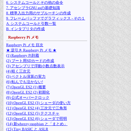
6. システムコールとその他の命令
7. アセンブラGNU asの基礎知識
8. 標準入出力用のサブルーチンの作成
9. フレームバッファでグラフィックス - その１
A. システムコールと引数一覧
B. インタプリタの作成
Raspberry Pi メモ
Raspberry Pi メモ 目次
★ 逆引き Raspberry Pi メモ ★
(1) Raspberry Pi到着
(2) ブート用SDカードの作成
(3) アセンブリで浮動小数点数表示
(4) 軽く三次元
(5) ベクトル演算の実力
(6) 転んでも泣かない!
(7) OpenGL ES2 (1) 概要
(8) OpenGL ES2 (2) 初期化
(9) 公式オーバークロック
(10) OpenGL ES2 (3) シェーダの使い方
(11) OpenGL ES2 (4) 三次元で三角形
(12) OpenGL ES2 (5) テクスチャ
(13) OpenGL ES2 (6) シェーダで照明
(14) 新wheezy-raspbian と「まとめ」
(15) Tiny BASIC と ASLR