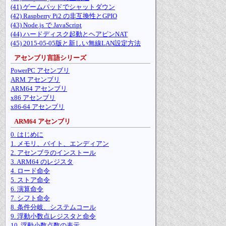
(41) ゲームパッドでシャットダウン
(42) Raspberry Pi2 の非互換性とGPIO
(43) Node.js で JavaScript
(44) ハードディスク起動とヘアピンNAT
(45) 2015-05-05版と新しい無線LAN設定方法
アセンブリ言語シリーズ
PowerPC アセンブリ
ARM アセンブリ
ARM64 アセンブリ
x86 アセンブリ
x86-64 アセンブリ
ARM64 アセンブリ
0. はじめに
1. メモリ、バイト、エンディアン
2. アセンブラのインストール
3. ARM64 のレジスタ
4. ロード命令
5. ストア命令
6. 演算命令
7. シフト命令
8. 条件分岐、システムコール
9. 浮動小数点レジスタと命令
10. 浮動小数点数の表示