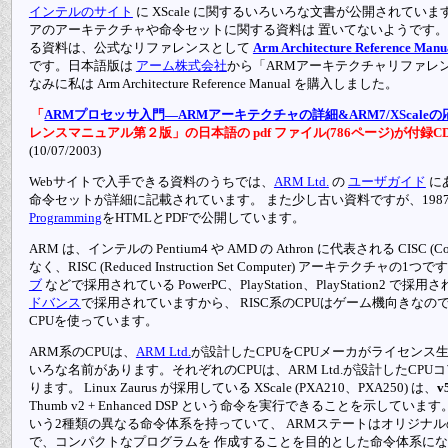
インテルのサイト
に XScale に関するいろいろな文書が公開されていま
アのアーキテクチャや命令セットに関する資料は 置いてないようです
る資料は、公式なリファレンスとして
Arm Architecture Reference Manu
です。日本語版は
アーム株式会社
から「ARMアーキテクチャリファレン
なみに私は Arm Architecture Reference Manual を購入しました。
「
ARMプロセッサ入門—ARMアーキテクチャの詳細&ARM7/XScaleの応用 
レンスマニュアル第２版」の日本語の pdf ファイル(786ページ)が付録
(10/07/2003)
Webサイトで入手できる資料のうちでは、
ARM Ltd.
の
ユーザガイド
にある
命令セットが詳細に記載されています。 また少し古い資料ですが、198
Programming
をHTMLとPDFで公開しています。
ARM は、インテルの Pentium4 や AMD の Athron に代表される CISC (Comp
なく、RISC (Reduced Instruction Set Computer) アーキテクチャの1つで
ブ
などで採用されている PowerPC、PlayStation、PlayStation2 で
ドバンス
で採用されていますから、 RISC系のCPUはゲーム機向きなの
CPUを使っています。
ARM系のCPUは、
ARM Ltd.
が設計したCPUをCPUメーカがライセンス
いろな名前があります。それぞれのCPUは、ARM Ltd.が設計したCP
ります。 Linux Zaurus が採用している XScale (PXA210、PXA250) は、
v
Thumb v2 + Enhanced DSP という命令を実行できることを示してい
いう2種類の異なる命令体系を持っていて、 ARMステートはオリジナルの32bi
で、コンパクトなプログラムを 作成することを目的とした命令体系に