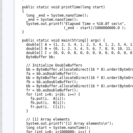
  public static void printTime(long start)

  {

    long _end = System.nanoTime();

    _end = System.nanoTime();

    System.out.printf("Elapsed Time = %10.8f sec\n",

                      (_end - start)/1000000000.0 );

  }

  public static void main(String[] args) {

    double[] A = {1, 2, 3, 4, 1, 2, 3, 4, 1, 2, 3, 4, 1,
    double[] B = {0, 1, 2, 3, 4, 5, 6, 7, 8, 9, 10, 11, 
    double[] C = {0, 0, 0, 0, 0, 0, 0, 0, 0, 0, 0, 0, 0,
    ByteBuffer bb;

    // Initialize DoubleBuffers

    bb = ByteBuffer.allocateDirect(16 * 8).order(ByteOrd
    fa = bb.asDoubleBuffer();

    bb = ByteBuffer.allocateDirect(16 * 8).order(ByteOrd
    fb = bb.asDoubleBuffer();

    bb = ByteBuffer.allocateDirect(16 * 8).order(ByteOrd
    fr = bb.asDoubleBuffer();

    for (int i=0; i<16; i++) {

      fa.put(i,  A[i]);

      fb.put(i,  B[i]);

      fr.put(i,  C[i]);

    }

    // [1] Array elements

    System.out.printf("[1] Array elements\n");

    long start = System.nanoTime();

    for (int i=0; i<1000000; i++) {
