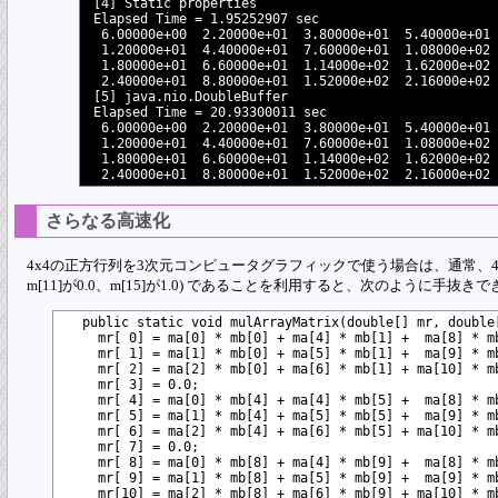
[4] Static properties

Elapsed Time = 1.95252907 sec

 6.00000e+00  2.20000e+01  3.80000e+01  5.40000e+01

 1.20000e+01  4.40000e+01  7.60000e+01  1.08000e+02

 1.80000e+01  6.60000e+01  1.14000e+02  1.62000e+02

 2.40000e+01  8.80000e+01  1.52000e+02  2.16000e+02

[5] java.nio.DoubleBuffer

Elapsed Time = 20.93300011 sec

 6.00000e+00  2.20000e+01  3.80000e+01  5.40000e+01

 1.20000e+01  4.40000e+01  7.60000e+01  1.08000e+02

 1.80000e+01  6.60000e+01  1.14000e+02  1.62000e+02

さらなる高速化
4x4の正方行列を3次元コンピュータグラフィックで使う場合は、通常、4行目が [0.0, 
m[11]が0.0、m[15]が1.0) であることを利用すると、次のように手抜き
  public static void mulArrayMatrix(double[] mr, double[
    mr[ 0] = ma[0] * mb[0] + ma[4] * mb[1] +  ma[8] * mb
    mr[ 1] = ma[1] * mb[0] + ma[5] * mb[1] +  ma[9] * mb
    mr[ 2] = ma[2] * mb[0] + ma[6] * mb[1] + ma[10] * mb
    mr[ 3] = 0.0;

    mr[ 4] = ma[0] * mb[4] + ma[4] * mb[5] +  ma[8] * mb
    mr[ 5] = ma[1] * mb[4] + ma[5] * mb[5] +  ma[9] * mb
    mr[ 6] = ma[2] * mb[4] + ma[6] * mb[5] + ma[10] * mb
    mr[ 7] = 0.0;

    mr[ 8] = ma[0] * mb[8] + ma[4] * mb[9] +  ma[8] * mb
    mr[ 9] = ma[1] * mb[8] + ma[5] * mb[9] +  ma[9] * mb
    mr[10] = ma[2] * mb[8] + ma[6] * mb[9] + ma[10] * mb