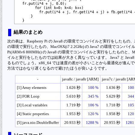
  fr.put(i*4 + j, 0.0);

        for (int k=0; k<4; k++)

          fr.put(i*4 + j, fr.get(i*4 + j) + fb.get(i*4 +
      }

結果のまとめ
次の表は、Raspberry Pi の Java8 の環境でコンパイルと実行をしたもの、Jav
の環境で実行したもの、MacOSX(i7 2.2GHz) の Java7 の環境でコン
Pi(ARMv6 800MHz) の Java8 の環境でコンパイルと実行をしたものと、MacOS
イルと実行をしたものでは結果が大きく異なっています。 Java7 と Java8
るものでしょう。x86_64 では速度の差が小さいことから最適化が進んでいると
方法ではかなり遅くなるので避けたほうが良いようです。
-
java8c / java8r [ARM]
java7c / java8r [AR
[1] Array elements
1.626 秒
100 %
1.636 秒
100
[2] FOR Loop
5.610 秒
345 %
5.629 秒
344
[3] Local variables
1.719 秒
106 %
1.718 秒
105
[4] Static properties
1.953 秒
120 %
1.958 秒
120
[5] java.nio.DoubleBuffer
20.933 秒
1288 %
20.955 秒
1281