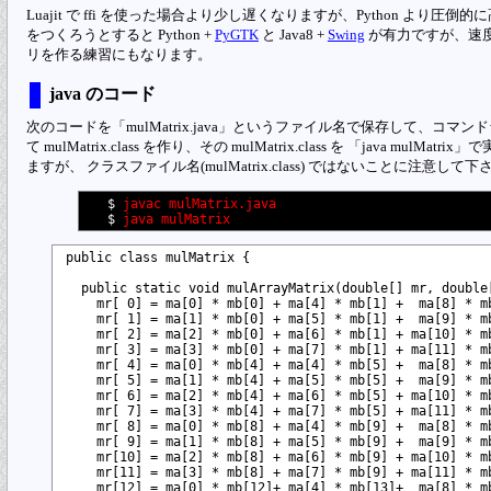
Luajit で ffi を使った場合より少し遅くなりますが、Python より圧倒的に
をつくろうとすると Python +
PyGTK
と Java8 +
Swing
が有力ですが、速度を
リを作る練習にもなります。
java のコード
次のコードを「mulMatrix.java」というファイル名で保存して、コマンドライン
て mulMatrix.class を作り、その mulMatrix.class を 「java mu
ますが、 クラスファイル名(mulMatrix.class) ではないことに注意して下
  $ 
javac mulMatrix.java
  $ 
java mulMatrix
public class mulMatrix {

  public static void mulArrayMatrix(double[] mr, double[
    mr[ 0] = ma[0] * mb[0] + ma[4] * mb[1] +  ma[8] * mb
    mr[ 1] = ma[1] * mb[0] + ma[5] * mb[1] +  ma[9] * mb
    mr[ 2] = ma[2] * mb[0] + ma[6] * mb[1] + ma[10] * mb
    mr[ 3] = ma[3] * mb[0] + ma[7] * mb[1] + ma[11] * mb
    mr[ 4] = ma[0] * mb[4] + ma[4] * mb[5] +  ma[8] * mb
    mr[ 5] = ma[1] * mb[4] + ma[5] * mb[5] +  ma[9] * mb
    mr[ 6] = ma[2] * mb[4] + ma[6] * mb[5] + ma[10] * mb
    mr[ 7] = ma[3] * mb[4] + ma[7] * mb[5] + ma[11] * mb
    mr[ 8] = ma[0] * mb[8] + ma[4] * mb[9] +  ma[8] * mb
    mr[ 9] = ma[1] * mb[8] + ma[5] * mb[9] +  ma[9] * mb
    mr[10] = ma[2] * mb[8] + ma[6] * mb[9] + ma[10] * mb
    mr[11] = ma[3] * mb[8] + ma[7] * mb[9] + ma[11] * mb
    mr[12] = ma[0] * mb[12]+ ma[4] * mb[13]+  ma[8] * mb