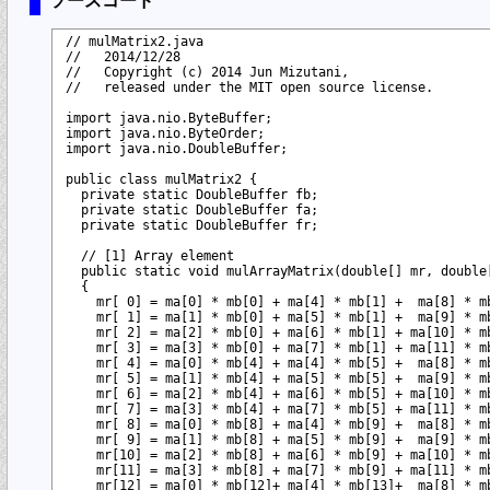
ソースコード
// mulMatrix2.java

//   2014/12/28

//   Copyright (c) 2014 Jun Mizutani,

//   released under the MIT open source license.

import java.nio.ByteBuffer;

import java.nio.ByteOrder;

import java.nio.DoubleBuffer;

public class mulMatrix2 {

  private static DoubleBuffer fb;

  private static DoubleBuffer fa;

  private static DoubleBuffer fr;

  // [1] Array element

  public static void mulArrayMatrix(double[] mr, double[
  {

    mr[ 0] = ma[0] * mb[0] + ma[4] * mb[1] +  ma[8] * mb
    mr[ 1] = ma[1] * mb[0] + ma[5] * mb[1] +  ma[9] * mb
    mr[ 2] = ma[2] * mb[0] + ma[6] * mb[1] + ma[10] * mb
    mr[ 3] = ma[3] * mb[0] + ma[7] * mb[1] + ma[11] * mb
    mr[ 4] = ma[0] * mb[4] + ma[4] * mb[5] +  ma[8] * mb
    mr[ 5] = ma[1] * mb[4] + ma[5] * mb[5] +  ma[9] * mb
    mr[ 6] = ma[2] * mb[4] + ma[6] * mb[5] + ma[10] * mb
    mr[ 7] = ma[3] * mb[4] + ma[7] * mb[5] + ma[11] * mb
    mr[ 8] = ma[0] * mb[8] + ma[4] * mb[9] +  ma[8] * mb
    mr[ 9] = ma[1] * mb[8] + ma[5] * mb[9] +  ma[9] * mb
    mr[10] = ma[2] * mb[8] + ma[6] * mb[9] + ma[10] * mb
    mr[11] = ma[3] * mb[8] + ma[7] * mb[9] + ma[11] * mb
    mr[12] = ma[0] * mb[12]+ ma[4] * mb[13]+  ma[8] * mb