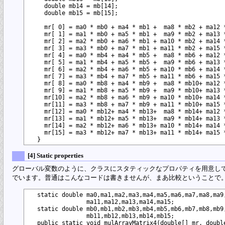
    double mb14 = mb[14]; 

    double mb15 = mb[15]; 

    mr[ 0] = ma0 * mb0 + ma4 * mb1 +  ma8 * mb2 + ma12 *
    mr[ 1] = ma1 * mb0 + ma5 * mb1 +  ma9 * mb2 + ma13 *
    mr[ 2] = ma2 * mb0 + ma6 * mb1 + ma10 * mb2 + ma14 *
    mr[ 3] = ma3 * mb0 + ma7 * mb1 + ma11 * mb2 + ma15 *
    mr[ 4] = ma0 * mb4 + ma4 * mb5 +  ma8 * mb6 + ma12 *
    mr[ 5] = ma1 * mb4 + ma5 * mb5 +  ma9 * mb6 + ma13 *
    mr[ 6] = ma2 * mb4 + ma6 * mb5 + ma10 * mb6 + ma14 *
    mr[ 7] = ma3 * mb4 + ma7 * mb5 + ma11 * mb6 + ma15 *
    mr[ 8] = ma0 * mb8 + ma4 * mb9 +  ma8 * mb10+ ma12 *
    mr[ 9] = ma1 * mb8 + ma5 * mb9 +  ma9 * mb10+ ma13 *
    mr[10] = ma2 * mb8 + ma6 * mb9 + ma10 * mb10+ ma14 *
    mr[11] = ma3 * mb8 + ma7 * mb9 + ma11 * mb10+ ma15 *
    mr[12] = ma0 * mb12+ ma4 * mb13+  ma8 * mb14+ ma12 *
    mr[13] = ma1 * mb12+ ma5 * mb13+  ma9 * mb14+ ma13 *
    mr[14] = ma2 * mb12+ ma6 * mb13+ ma10 * mb14+ ma14 *
    mr[15] = ma3 * mb12+ ma7 * mb13+ ma11 * mb14+ ma15 *
[4] Static properties
グローバル変数のように、クラスにスタティックなプロパティを用意し
でいます。普通はこんなコードは書きませんが、まあ比較ということで
  static double ma0,ma1,ma2,ma3,ma4,ma5,ma6,ma7,ma8,ma9,
                ma11,ma12,ma13,ma14,ma15;

  static double mb0,mb1,mb2,mb3,mb4,mb5,mb6,mb7,mb8,mb9,
                mb11,mb12,mb13,mb14,mb15;

  public static void mulArrayMatrix4(double[] mr, double