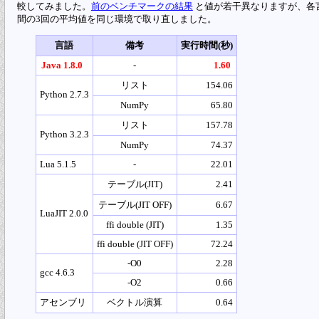
較してみました。
前のベンチマークの結果
と値が若干異なりますが、各言
間の3回の平均値を同じ環境で取り直しました。
言語
備考
実行時間(秒)
Java 1.8.0
-
1.60
リスト
154.06
Python 2.7.3
NumPy
65.80
リスト
157.78
Python 3.2.3
NumPy
74.37
Lua 5.1.5
-
22.01
テーブル(JIT)
2.41
テーブル(JIT OFF)
6.67
LuaJIT 2.0.0
ffi double (JIT)
1.35
ffi double (JIT OFF)
72.24
-O0
2.28
gcc 4.6.3
-O2
0.66
アセンブリ
ベクトル演算
0.64