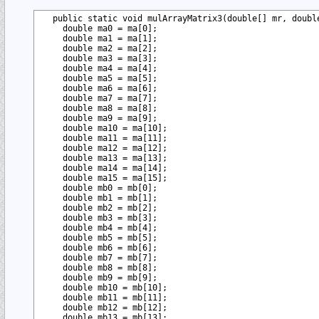
  public static void mulArrayMatrix3(double[] mr, double
    double ma0 = ma[0]; 

    double ma1 = ma[1]; 

    double ma2 = ma[2]; 

    double ma3 = ma[3]; 

    double ma4 = ma[4]; 

    double ma5 = ma[5]; 

    double ma6 = ma[6]; 

    double ma7 = ma[7]; 

    double ma8 = ma[8]; 

    double ma9 = ma[9]; 

    double ma10 = ma[10]; 

    double ma11 = ma[11]; 

    double ma12 = ma[12]; 

    double ma13 = ma[13]; 

    double ma14 = ma[14]; 

    double ma15 = ma[15]; 

    double mb0 = mb[0]; 

    double mb1 = mb[1]; 

    double mb2 = mb[2]; 

    double mb3 = mb[3]; 

    double mb4 = mb[4]; 

    double mb5 = mb[5]; 

    double mb6 = mb[6]; 

    double mb7 = mb[7]; 

    double mb8 = mb[8]; 

    double mb9 = mb[9]; 

    double mb10 = mb[10]; 

    double mb11 = mb[11]; 

    double mb12 = mb[12]; 

    double mb13 = mb[13]; 
