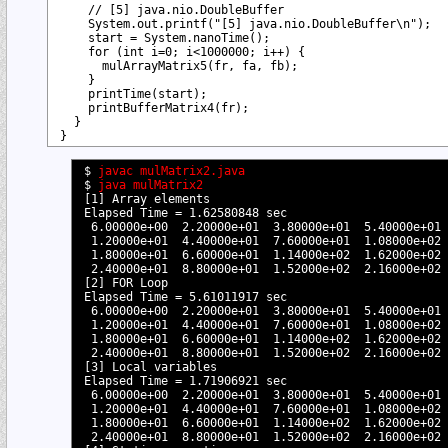
    // [5] java.nio.DoubleBuffer

    System.out.printf("[5] java.nio.DoubleBuffer\n");

    start = System.nanoTime();

    for (int i=0; i<1000000; i++) {

      mulArrayMatrix5(fr, fa, fb);

    }

    printTime(start);

    printBufferMatrix4(fr);          

  }

$ 
javac mulMatrix2.java
$ 
java mulMatrix2
[1] Array elements

Elapsed Time = 1.62580848 sec

 6.00000e+00  2.20000e+01  3.80000e+01  5.40000e+01

 1.20000e+01  4.40000e+01  7.60000e+01  1.08000e+02

 1.80000e+01  6.60000e+01  1.14000e+02  1.62000e+02

 2.40000e+01  8.80000e+01  1.52000e+02  2.16000e+02

[2] FOR Loop

Elapsed Time = 5.61011917 sec

 6.00000e+00  2.20000e+01  3.80000e+01  5.40000e+01

 1.20000e+01  4.40000e+01  7.60000e+01  1.08000e+02

 1.80000e+01  6.60000e+01  1.14000e+02  1.62000e+02

 2.40000e+01  8.80000e+01  1.52000e+02  2.16000e+02

[3] Local variables

Elapsed Time = 1.71906921 sec

 6.00000e+00  2.20000e+01  3.80000e+01  5.40000e+01

 1.20000e+01  4.40000e+01  7.60000e+01  1.08000e+02

 1.80000e+01  6.60000e+01  1.14000e+02  1.62000e+02

 2.40000e+01  8.80000e+01  1.52000e+02  2.16000e+02
