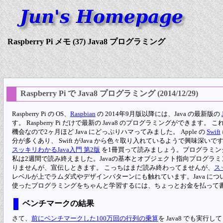
Raspberry Pi メモ (37) Java8 プログラミング
Raspberry Pi で Java8 プログラミング (2014/12/29)
Raspberry Pi の OS、
Raspbian
の 2014年9月版以降には、Java の最新版の
す。 Raspberry Pi だけで最新の Java8 のプログラミングができます
機会なので2ヶ月ほど Java にどっぷりハマってみました。 Apple の
Swift
分が多くあり、 Swift がJava から色々取り入れているようで興味深
スッキリわかるJava入門 第2版
を1冊買って読みましょう。プログラミン
私は2週間で読み終えました。Javaの基本とオブジェクト指向プログラ
りませんが、宣伝しときます。 こっちはまだ読み終わってませんが、
ス
レベルが上でラムダ式やデザインパターンにも触れています。Java につい
使ったプログラミングをちゃんと学習するには、ちょっとお金を払って
ベンチマークの結果
さて、
前にベンチマークした100万回の行列の乗算
を Java8 でも実行し