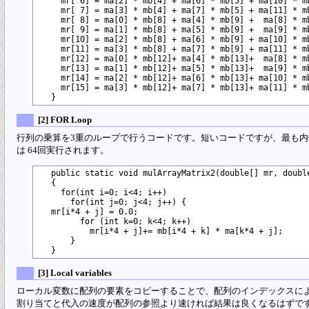
    mr[ 6] = ma[2] * mb[4] + ma[6] * mb[5] + ma[10] * mb
    mr[ 7] = ma[3] * mb[4] + ma[7] * mb[5] + ma[11] * mb
    mr[ 8] = ma[0] * mb[8] + ma[4] * mb[9] +  ma[8] * mb
    mr[ 9] = ma[1] * mb[8] + ma[5] * mb[9] +  ma[9] * mb
    mr[10] = ma[2] * mb[8] + ma[6] * mb[9] + ma[10] * mb
    mr[11] = ma[3] * mb[8] + ma[7] * mb[9] + ma[11] * mb
    mr[12] = ma[0] * mb[12]+ ma[4] * mb[13]+  ma[8] * mb
    mr[13] = ma[1] * mb[12]+ ma[5] * mb[13]+  ma[9] * mb
    mr[14] = ma[2] * mb[12]+ ma[6] * mb[13]+ ma[10] * mb
    mr[15] = ma[3] * mb[12]+ ma[7] * mb[13]+ ma[11] * mb
[2] FOR Loop
行列の乗算を3重のループで行うコードです。短いコードですが、最も内側の命令「mr[i*4 +
は 64回実行されます。
  public static void mulArrayMatrix2(double[] mr, double
  {

    for(int i=0; i<4; i++)

      for(int j=0; j<4; j++) {

  mr[i*4 + j] = 0.0;

        for (int k=0; k<4; k++) 

          mr[i*4 + j]+= mb[i*4 + k] * ma[k*4 + j];

      }

[3] Local variables
ローカル変数に配列の要素をコピーすることで、配列のインデックスに
割り当てと代入の速度が配列の参照より速ければ結果は良くなるはずで