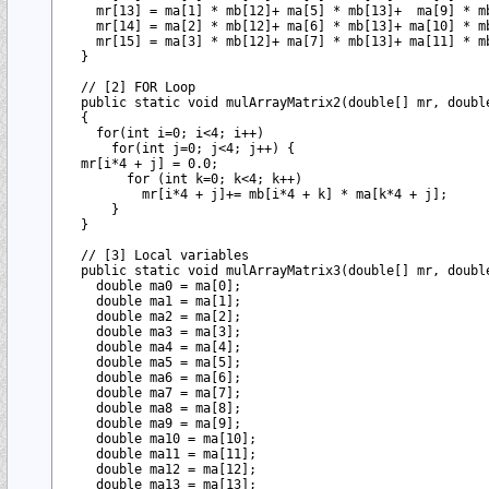
    mr[13] = ma[1] * mb[12]+ ma[5] * mb[13]+  ma[9] * mb
    mr[14] = ma[2] * mb[12]+ ma[6] * mb[13]+ ma[10] * mb
    mr[15] = ma[3] * mb[12]+ ma[7] * mb[13]+ ma[11] * mb
  }

  // [2] FOR Loop

  public static void mulArrayMatrix2(double[] mr, double
  {

    for(int i=0; i<4; i++)

      for(int j=0; j<4; j++) {

  mr[i*4 + j] = 0.0;

        for (int k=0; k<4; k++) 

          mr[i*4 + j]+= mb[i*4 + k] * ma[k*4 + j];

      }

  }

  // [3] Local variables

  public static void mulArrayMatrix3(double[] mr, double
    double ma0 = ma[0]; 

    double ma1 = ma[1]; 

    double ma2 = ma[2]; 

    double ma3 = ma[3]; 

    double ma4 = ma[4]; 

    double ma5 = ma[5]; 

    double ma6 = ma[6]; 

    double ma7 = ma[7]; 

    double ma8 = ma[8]; 

    double ma9 = ma[9]; 

    double ma10 = ma[10]; 

    double ma11 = ma[11]; 

    double ma12 = ma[12]; 

    double ma13 = ma[13]; 
