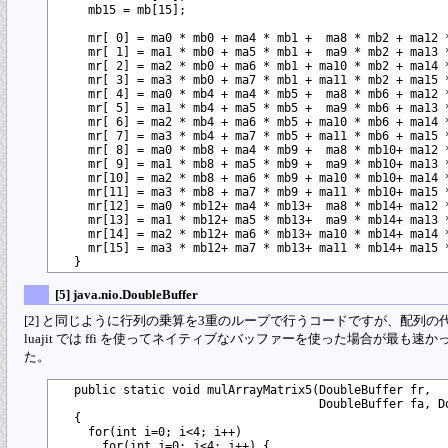
    mb15 = mb[15]; 

    mr[ 0] = ma0 * mb0 + ma4 * mb1 +  ma8 * mb2 + ma12 *
    mr[ 1] = ma1 * mb0 + ma5 * mb1 +  ma9 * mb2 + ma13 *
    mr[ 2] = ma2 * mb0 + ma6 * mb1 + ma10 * mb2 + ma14 *
    mr[ 3] = ma3 * mb0 + ma7 * mb1 + ma11 * mb2 + ma15 *
    mr[ 4] = ma0 * mb4 + ma4 * mb5 +  ma8 * mb6 + ma12 *
    mr[ 5] = ma1 * mb4 + ma5 * mb5 +  ma9 * mb6 + ma13 *
    mr[ 6] = ma2 * mb4 + ma6 * mb5 + ma10 * mb6 + ma14 *
    mr[ 7] = ma3 * mb4 + ma7 * mb5 + ma11 * mb6 + ma15 *
    mr[ 8] = ma0 * mb8 + ma4 * mb9 +  ma8 * mb10+ ma12 *
    mr[ 9] = ma1 * mb8 + ma5 * mb9 +  ma9 * mb10+ ma13 *
    mr[10] = ma2 * mb8 + ma6 * mb9 + ma10 * mb10+ ma14 *
    mr[11] = ma3 * mb8 + ma7 * mb9 + ma11 * mb10+ ma15 *
    mr[12] = ma0 * mb12+ ma4 * mb13+  ma8 * mb14+ ma12 *
    mr[13] = ma1 * mb12+ ma5 * mb13+  ma9 * mb14+ ma13 *
    mr[14] = ma2 * mb12+ ma6 * mb13+ ma10 * mb14+ ma14 *
    mr[15] = ma3 * mb12+ ma7 * mb13+ ma11 * mb14+ ma15 *
[5] java.nio.DoubleBuffer
[2] と同じように行列の乗算を3重のループで行うコードですが、配列の代わりに ja
luajit では ffi を使ってネイティブなバッファーを使った場合が最も速
た。
  public static void mulArrayMatrix5(DoubleBuffer fr,

                                     DoubleBuffer fa, Do
  {

    for(int i=0; i<4; i++)

      for(int j=0; j<4; j++) {
