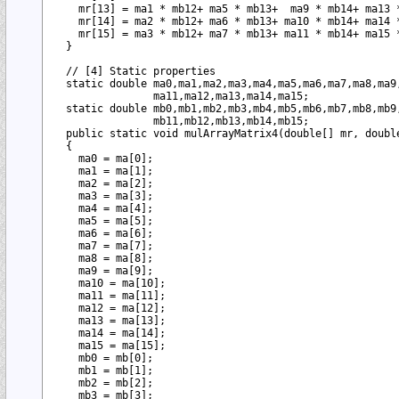
    mr[13] = ma1 * mb12+ ma5 * mb13+  ma9 * mb14+ ma13 *
    mr[14] = ma2 * mb12+ ma6 * mb13+ ma10 * mb14+ ma14 *
    mr[15] = ma3 * mb12+ ma7 * mb13+ ma11 * mb14+ ma15 *
  }

  // [4] Static properties

  static double ma0,ma1,ma2,ma3,ma4,ma5,ma6,ma7,ma8,ma9,
                ma11,ma12,ma13,ma14,ma15;

  static double mb0,mb1,mb2,mb3,mb4,mb5,mb6,mb7,mb8,mb9,
                mb11,mb12,mb13,mb14,mb15;

  public static void mulArrayMatrix4(double[] mr, double
  {

    ma0 = ma[0]; 

    ma1 = ma[1]; 

    ma2 = ma[2]; 

    ma3 = ma[3]; 

    ma4 = ma[4]; 

    ma5 = ma[5]; 

    ma6 = ma[6]; 

    ma7 = ma[7]; 

    ma8 = ma[8]; 

    ma9 = ma[9]; 

    ma10 = ma[10]; 

    ma11 = ma[11]; 

    ma12 = ma[12]; 

    ma13 = ma[13]; 

    ma14 = ma[14]; 

    ma15 = ma[15]; 

    mb0 = mb[0]; 

    mb1 = mb[1]; 

    mb2 = mb[2]; 

    mb3 = mb[3]; 
