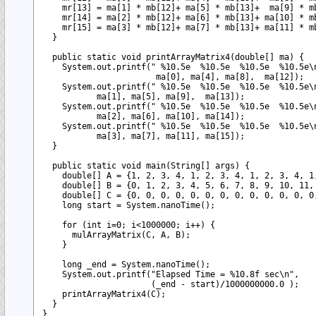
    mr[13] = ma[1] * mb[12]+ ma[5] * mb[13]+  ma[9] * mb
    mr[14] = ma[2] * mb[12]+ ma[6] * mb[13]+ ma[10] * mb
    mr[15] = ma[3] * mb[12]+ ma[7] * mb[13]+ ma[11] * mb
  }

  public static void printArrayMatrix4(double[] ma) {

    System.out.printf(" %10.5e  %10.5e  %10.5e  %10.5e\n
                       ma[0], ma[4], ma[8],  ma[12]);

    System.out.printf(" %10.5e  %10.5e  %10.5e  %10.5e\n
           ma[1], ma[5], ma[9],  ma[13]);

    System.out.printf(" %10.5e  %10.5e  %10.5e  %10.5e\n
           ma[2], ma[6], ma[10], ma[14]);

    System.out.printf(" %10.5e  %10.5e  %10.5e  %10.5e\n
           ma[3], ma[7], ma[11], ma[15]);

  }

  public static void main(String[] args) {

    double[] A = {1, 2, 3, 4, 1, 2, 3, 4, 1, 2, 3, 4, 1,
    double[] B = {0, 1, 2, 3, 4, 5, 6, 7, 8, 9, 10, 11, 
    double[] C = {0, 0, 0, 0, 0, 0, 0, 0, 0, 0, 0, 0, 0,
    long start = System.nanoTime();

    for (int i=0; i<1000000; i++) {

      mulArrayMatrix(C, A, B);

    }

    long _end = System.nanoTime();

    System.out.printf("Elapsed Time = %10.8f sec\n",

                      (_end - start)/1000000000.0 );

    printArrayMatrix4(C);

  }
