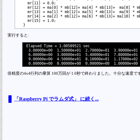
    mr[11] = 0.0;

    mr[12] = ma[0] * mb[12]+ ma[4] * mb[13]+  ma[8] * mb
    mr[13] = ma[1] * mb[12]+ ma[5] * mb[13]+  ma[9] * mb
    mr[14] = ma[2] * mb[12]+ ma[6] * mb[13]+ ma[10] * mb
    mr[15] = 1.0;

実行すると:
Elapsed Time = 1.00589521 sec

 3.00000e+00  1.50000e+01  2.70000e+01  3.90000e+01

 6.00000e+00  3.00000e+01  5.40000e+01  7.80000e+01

 9.00000e+00  4.50000e+01  8.10000e+01  1.17000e+02

倍精度の4x4行列の乗算 100万回が 1.0秒で終わりました。十分な速度で
「Raspberry Pi でラムダ式」 に続く...