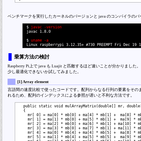
ベンチマークを実行したカーネルのバージョンと java のコンパイラの
$ 
javac -version
javac 1.8.0

$ 
uname -a
乗算方法の検討
Raspberry Pi上で java も Luajit と匹敵するほど速いことが分
少し最適化できないか試してみました。
[1] Array element
言語間の速度比較で使ったコードです。配列からなる行列の要素をその
れるため、配列のインデックスによる参照が遅いと不利な方法です。
  public static void mulArrayMatrix(double[] mr, double[
  {

    mr[ 0] = ma[0] * mb[0] + ma[4] * mb[1] +  ma[8] * mb
    mr[ 1] = ma[1] * mb[0] + ma[5] * mb[1] +  ma[9] * mb
    mr[ 2] = ma[2] * mb[0] + ma[6] * mb[1] + ma[10] * mb
    mr[ 3] = ma[3] * mb[0] + ma[7] * mb[1] + ma[11] * mb
    mr[ 4] = ma[0] * mb[4] + ma[4] * mb[5] +  ma[8] * mb
    mr[ 5] = ma[1] * mb[4] + ma[5] * mb[5] +  ma[9] * mb