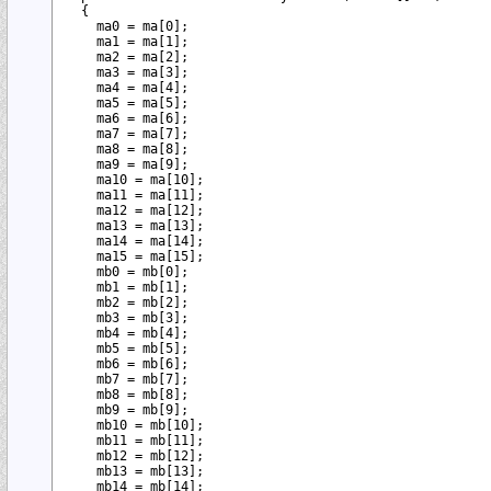
  {

    ma0 = ma[0]; 

    ma1 = ma[1]; 

    ma2 = ma[2]; 

    ma3 = ma[3]; 

    ma4 = ma[4]; 

    ma5 = ma[5]; 

    ma6 = ma[6]; 

    ma7 = ma[7]; 

    ma8 = ma[8]; 

    ma9 = ma[9]; 

    ma10 = ma[10]; 

    ma11 = ma[11]; 

    ma12 = ma[12]; 

    ma13 = ma[13]; 

    ma14 = ma[14]; 

    ma15 = ma[15]; 

    mb0 = mb[0]; 

    mb1 = mb[1]; 

    mb2 = mb[2]; 

    mb3 = mb[3]; 

    mb4 = mb[4]; 

    mb5 = mb[5]; 

    mb6 = mb[6]; 

    mb7 = mb[7]; 

    mb8 = mb[8]; 

    mb9 = mb[9]; 

    mb10 = mb[10]; 

    mb11 = mb[11]; 

    mb12 = mb[12]; 

    mb13 = mb[13]; 

    mb14 = mb[14]; 
