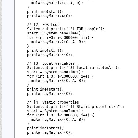
      mulArrayMatrix(C, A, B);

    }

    printTime(start);

    printArrayMatrix4(C);

    // [2] FOR Loop

    System.out.printf("[2] FOR Loop\n");

    start = System.nanoTime();

    for (int i=0; i<1000000; i++) {

      mulArrayMatrix2(C, A, B);

    }

    printTime(start);

    printArrayMatrix4(C);          

    // [3] Local variables

    System.out.printf("[3] Local variables\n");

    start = System.nanoTime();

    for (int i=0; i<1000000; i++) {

      mulArrayMatrix3(C, A, B);

    }

    printTime(start);

    printArrayMatrix4(C);

    // [4] Static properties

    System.out.printf("[4] Static properties\n");

    start = System.nanoTime();

    for (int i=0; i<1000000; i++) {

      mulArrayMatrix4(C, A, B);

    }

    printTime(start);

    printArrayMatrix4(C);          
