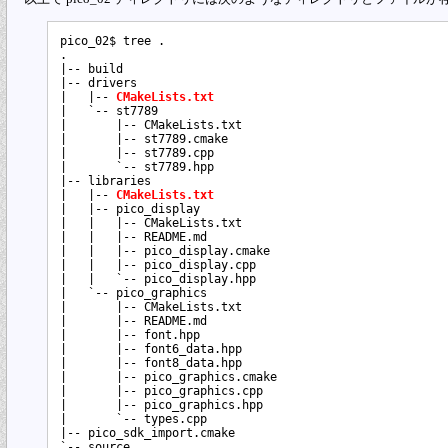
pico_02$ tree .

.

|-- build

|-- drivers

|   |-- 
CMakeLists.txt
|   `-- st7789

|       |-- CMakeLists.txt

|       |-- st7789.cmake

|       |-- st7789.cpp

|       `-- st7789.hpp

|-- libraries

|   |-- 
CMakeLists.txt
|   |-- pico_display

|   |   |-- CMakeLists.txt

|   |   |-- README.md

|   |   |-- pico_display.cmake

|   |   |-- pico_display.cpp

|   |   `-- pico_display.hpp

|   `-- pico_graphics

|       |-- CMakeLists.txt

|       |-- README.md

|       |-- font.hpp

|       |-- font6_data.hpp

|       |-- font8_data.hpp

|       |-- pico_graphics.cmake

|       |-- pico_graphics.cpp

|       |-- pico_graphics.hpp

|       `-- types.cpp

|-- pico_sdk_import.cmake

`-- source
