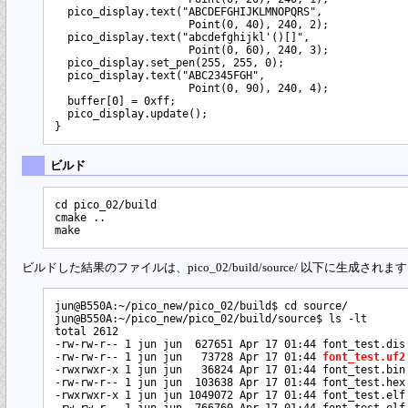
  pico_display.text("ABCDEFGHIJKLMNOPQRS",

                     Point(0, 40), 240, 2);

  pico_display.text("abcdefghijkl'()[]",

                     Point(0, 60), 240, 3);

  pico_display.set_pen(255, 255, 0);

  pico_display.text("ABC2345FGH",

                     Point(0, 90), 240, 4);

  buffer[0] = 0xff;

  pico_display.update();

ビルド
cd pico_02/build

cmake ..

ビルドした結果のファイルは、pico_02/build/source/ 以下に生成されま
jun@B550A:~/pico_new/pico_02/build$ cd source/

jun@B550A:~/pico_new/pico_02/build/source$ ls -lt

total 2612

-rw-rw-r-- 1 jun jun  627651 Apr 17 01:44 font_test.dis

-rw-rw-r-- 1 jun jun   73728 Apr 17 01:44 
font_test.uf2
-rwxrwxr-x 1 jun jun   36824 Apr 17 01:44 font_test.bin

-rw-rw-r-- 1 jun jun  103638 Apr 17 01:44 font_test.hex

-rwxrwxr-x 1 jun jun 1049072 Apr 17 01:44 font_test.elf

-rw-rw-r-- 1 jun jun  766760 Apr 17 01:44 font_test.elf.