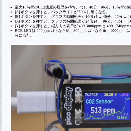
最大18時間のCO2濃度の履歴を持ち、4分、40分、96分、16時間
[A] ボタンを押すと、バックライトが 50% に暗くなる。
[B] ボタンを押すと、グラフの時間範囲が10倍 (4 → 40分、96分 → 1
[X] ボタンを押すと、グラフの時間範囲が24倍 (4 → 96分、40分 → 1
[Y] ボタンを押すと、縦方向の表示が 400-3080ppm と 400-1740p
RGB LED は 600ppm 以下なら緑、800ppm 以下なら黃、1000
赤に点灯。