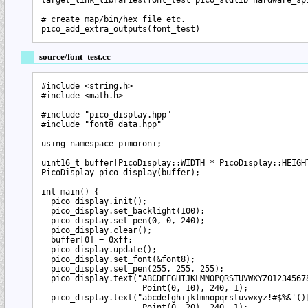
# create map/bin/hex file etc.

source/font_test.cc
#include <string.h>

#include <math.h>

#include "pico_display.hpp"

#include "font8_data.hpp"

using namespace pimoroni;

uint16_t buffer[PicoDisplay::WIDTH * PicoDisplay::HEIGHT
PicoDisplay pico_display(buffer);

int main() {

  pico_display.init();

  pico_display.set_backlight(100);

  pico_display.set_pen(0, 0, 240);

  pico_display.clear();

  buffer[0] = 0xff;

  pico_display.update();

  pico_display.set_font(&font8);

  pico_display.set_pen(255, 255, 255);

  pico_display.text("ABCDEFGHIJKLMNOPQRSTUVWXYZ012345678
                     Point(0, 10), 240, 1);

  pico_display.text("abcdefghijklmnopqrstuvwxyz!#$%&'()[
                     Point(0, 20), 240, 1);
