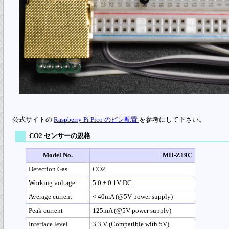
公式サイトの
Raspberry Pi Pico のピン配置
を参考にして下さい。
CO2 センサーの規格
Model No.
MH-Z19C
Detection Gas
CO2
Working voltage
5.0 ± 0.1V DC
Average current
< 40mA (@5V power supply)
Peak current
125mA (@5V power supply)
Interface level
3.3 V (Compatible with 5V)