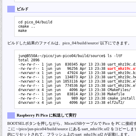
ビルド
cd pico_04/build

cmake ..

ビルドした結果のファイルは、pico_04/build/source/ 以下にできます。
jun@B550A:~/pico/jun-pico04/build/source$ ls -ltF

total 2896

-rw-rw-r-- 1 jun jun  830345 Apr 13 23:38 uart_mhz19c.di
-rw-rw-r-- 1 jun jun   96256 Apr 13 23:38 
uart_mhz19c.u
-rwxrwxr-x 1 jun jun   47924 Apr 13 23:38 uart_mhz19c.bi
-rw-rw-r-- 1 jun jun  134873 Apr 13 23:38 uart_mhz19c.he
-rwxrwxr-x 1 jun jun 1053116 Apr 13 23:38 uart_mhz19c.el
-rw-rw-r-- 1 jun jun  774536 Apr 13 23:38 uart_mhz19c.el
drwxrwxr-x 4 jun jun    4096 Apr 13 23:38 CMakeFiles/

-rw-rw-r-- 1 jun jun   83814 Apr 13 23:38 Makefile

-rw-rw-r-- 1 jun jun     989 Apr 13 23:38 cmake_install.
Raspberry Pi Pico に転送して実行
BOOTSELボタンを押しながら、MicroUSBケーブルで Pico を PC に
こに ~/pico/jun-pico04/build/source にある uart_mhz19c.uf2 を
的にリセットされて、フラッシュ上の uart_mhz19c.uf2 が起動します。