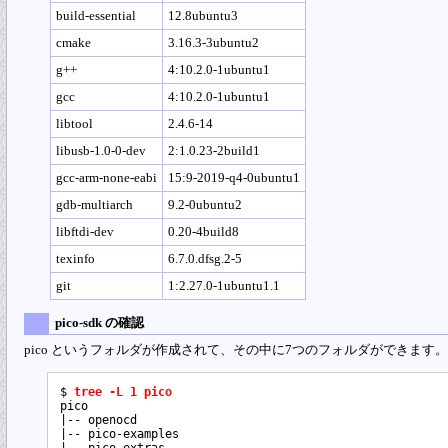
build-essential
12.8ubuntu3
cmake
3.16.3-3ubuntu2
g++
4:10.2.0-1ubuntu1
gcc
4:10.2.0-1ubuntu1
libtool
2.4.6-14
libusb-1.0-0-dev
2:1.0.23-2build1
gcc-arm-none-eabi
15:9-2019-q4-0ubuntu1
gdb-multiarch
9.2-0ubuntu2
libftdi-dev
0.20-4build8
texinfo
6.7.0.dfsg.2-5
git
1:2.27.0-1ubuntu1.1
pico-sdk の確認
pico というフォルダが作成されて、その中に7つのフォルダができます。
$ 
tree -L 1 pico
pico

|-- openocd

|-- pico-examples
