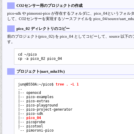
CO2センサー用のプロジェクトの作成
pico-sdk や pimoroni-pico が存在するフォルダに、pico_04というフ
して、CO2センサーを実現するソースファイルを pico_04/source/uart_
pico_02 ディレクトリのコピー
前のプロジェクト(pico_02) を pico_04 としてコピーして、source 以下のファ
す。
cd ~/pico

プロジェクト(uart_mhz19c)
jun@B550A:~/pico$ 
tree . -L 1
..

|-- openocd

|-- pico-examples

|-- pico-extras

|-- pico-playground

|-- pico-project-generator

|-- pico-sdk

|-- 
pico_04
|-- picoprobe

|-- picotool
