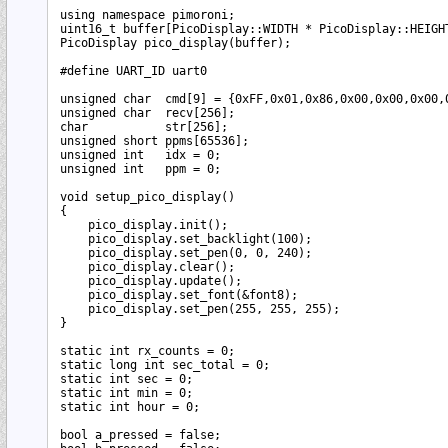
using namespace pimoroni;

uint16_t buffer[PicoDisplay::WIDTH * PicoDisplay::HEIGHT
PicoDisplay pico_display(buffer);

#define UART_ID uart0

unsigned char  cmd[9] = {0xFF,0x01,0x86,0x00,0x00,0x00,0
unsigned char  recv[256];

char           str[256];

unsigned short ppms[65536];

unsigned int   idx = 0;

unsigned int   ppm = 0;

void setup_pico_display()

{

    pico_display.init();

    pico_display.set_backlight(100);

    pico_display.set_pen(0, 0, 240);

    pico_display.clear();

    pico_display.update();

    pico_display.set_font(&font8);

    pico_display.set_pen(255, 255, 255);

}

static int rx_counts = 0;

static long int sec_total = 0;

static int sec = 0;

static int min = 0;

static int hour = 0;

bool a_pressed = false;
