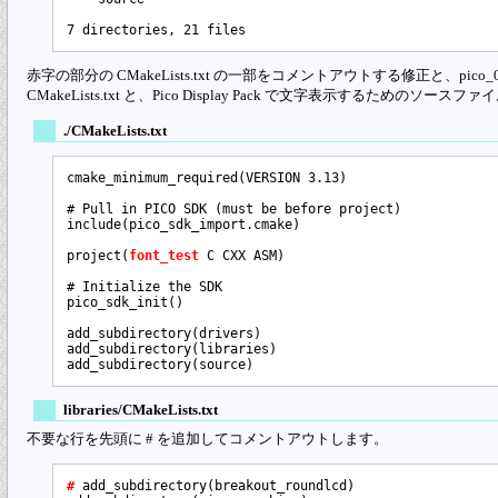
赤字の部分の CMakeLists.txt の一部をコメントアウトする修正と、pico_02 直
CMakeLists.txt と、Pico Display Pack で文字表示するためのソースファイ
./CMakeLists.txt
cmake_minimum_required(VERSION 3.13)

# Pull in PICO SDK (must be before project)

include(pico_sdk_import.cmake)

project(
font_test
 C CXX ASM)

# Initialize the SDK

pico_sdk_init()

add_subdirectory(drivers)

add_subdirectory(libraries)

libraries/CMakeLists.txt
不要な行を先頭に # を追加してコメントアウトします。
# 
add_subdirectory(breakout_roundlcd)
