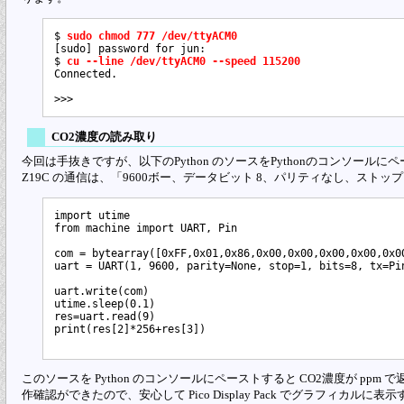
$ 
sudo chmod 777 /dev/ttyACM0
[sudo] password for jun:

$ 
cu --line /dev/ttyACM0 --speed 115200
Connected.

CO2濃度の読み取り
今回は手抜きですが、以下のPython のソースをPythonのコンソールにペーストし
Z19C の通信は、「9600ボー、データビット 8、パリティなし、ストッ
import utime

from machine import UART, Pin

com = bytearray([0xFF,0x01,0x86,0x00,0x00,0x00,0x00,0x00
uart = UART(1, 9600, parity=None, stop=1, bits=8, tx=Pin
uart.write(com)

utime.sleep(0.1)

res=uart.read(9)

print(res[2]*256+res[3])

このソースを Python のコンソールにペーストすると CO2濃度が ppm
作確認ができたので、安心して Pico Display Pack でグラフィカルに表