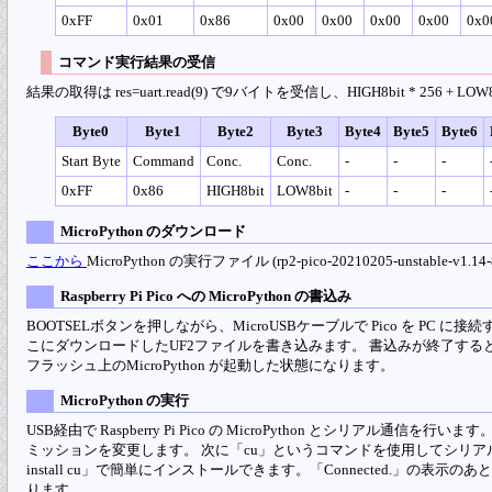
0xFF
0x01
0x86
0x00
0x00
0x00
0x00
0x0
コマンド実行結果の受信
結果の取得は res=uart.read(9) で9バイトを受信し、HIGH8bit * 256 
Byte0
Byte1
Byte2
Byte3
Byte4
Byte5
Byte6
Start Byte
Command
Conc.
Conc.
-
-
-
0xFF
0x86
HIGH8bit
LOW8bit
-
-
-
MicroPython のダウンロード
ここから
MicroPython の実行ファイル (rp2-pico-20210205-unstable-v
Raspberry Pi Pico への MicroPython の書込み
BOOTSELボタンを押しながら、MicroUSBケーブルで Pico を PC に
こにダウンロードしたUF2ファイルを書き込みます。 書込みが終了すると、Rasp
フラッシュ上のMicroPython が起動した状態になります。
MicroPython の実行
USB経由で Raspberry Pi Pico の MicroPython とシリアル通信を行
ミッションを変更します。 次に「cu」というコマンドを使用してシリアル通
install cu」で簡単にインストールできます。「Connected.」の
ります。