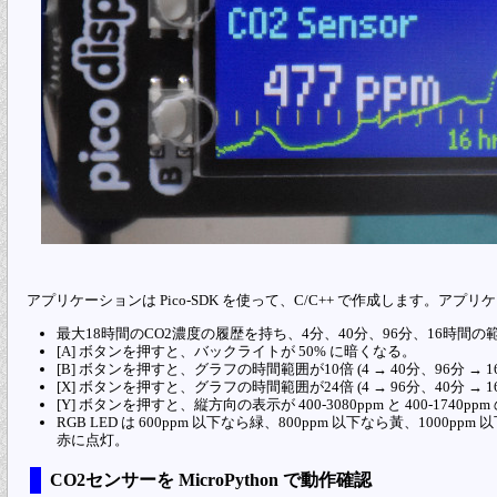
アプリケーションは Pico-SDK を使って、C/C++ で作成します。ア
最大18時間のCO2濃度の履歴を持ち、4分、40分、96分、16時間
[A] ボタンを押すと、バックライトが 50% に暗くなる。
[B] ボタンを押すと、グラフの時間範囲が10倍 (4 → 40分、96分 → 1
[X] ボタンを押すと、グラフの時間範囲が24倍 (4 → 96分、40分 → 1
[Y] ボタンを押すと、縦方向の表示が 400-3080ppm と 400-1740p
RGB LED は 600ppm 以下なら緑、800ppm 以下なら黃、1000
赤に点灯。
CO2センサーを MicroPython で動作確認