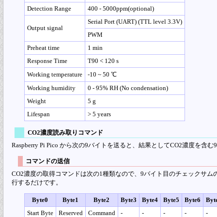
Detection Range
400 - 5000ppm(optional)
Serial Port (UART) (TTL level 3.3V)
Output signal
PWM
Preheat time
1 min
Response Time
T90 < 120 s
Working temperature
-10 ~ 50 ℃
Working humidity
0 - 95% RH (No condensation)
Weight
5 g
Lifespan
> 5 years
CO2濃度読み取りコマンド
Raspberry Pi Pico から次の9バイトを送ると、結果としてCO2濃度
コマンドの送信
CO2濃度の取得コマンドは次の1種類なので、9バイト目のチェックサムの値も決
行するだけです。
Byte0
Byte1
Byte2
Byte3
Byte4
Byte5
Byte6
Byt
Start Byte
Reserved
Command
-
-
-
-
-