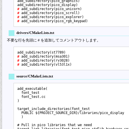
add_subdirectory(pico_graphics)

# 
# 
# 
# 
drivers/CMakeLists.txt
不要な行を先頭に # を追加してコメントアウトします。
# 
# 
# 
source/CMakeLists.txt
add_executable(

  font_test

  font_test.cc

)

target_include_directories(font_test

  PUBLIC ${PROJECT_SOURCE_DIR}/libraries/pico_display

  )

# Pull in pico libraries that we need

target_link_libraries(font_test pico_stdlib hardware_spi