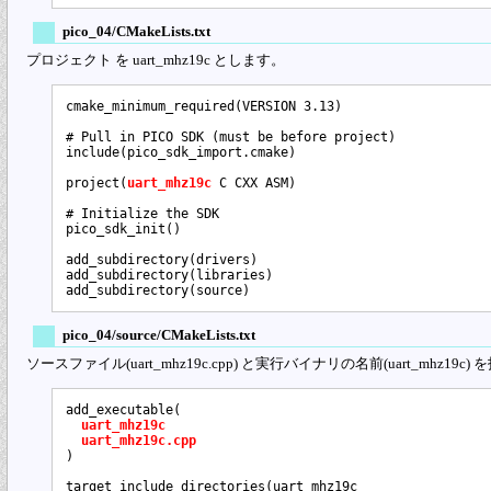
pico_04/CMakeLists.txt
プロジェクト を uart_mhz19c とします。
cmake_minimum_required(VERSION 3.13)

# Pull in PICO SDK (must be before project)

include(pico_sdk_import.cmake)

project(
uart_mhz19c
 C CXX ASM)

# Initialize the SDK

pico_sdk_init()

add_subdirectory(drivers)

add_subdirectory(libraries)

pico_04/source/CMakeLists.txt
ソースファイル(uart_mhz19c.cpp) と実行バイナリの名前(uart_mhz19c
add_executable(

uart_mhz19c
uart_mhz19c.cpp
)

target_include_directories(uart_mhz19c
