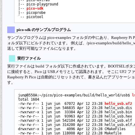
|-- pico-extras

|-- pico-playground

|-- 
pico-sdk
|-- picoprobe

pico-sdk のサンプルプログラム
サンプルプログラムは pico-examples フォルダの中にあり、Raspberry Pi Pi
ォルダ以下にビルドされています。 例えば、/pico-examples/build/hello_wo
送して実行可能なファイルになります。
実行ファイル
実行ファイルは build フォルダ以下に作成されています。BOOTSELボタンを
に接続すると、Pico は USBメモリとして認識されます。 そこに UF2
Raspberry Pi Pico は自動的にリセットされて、書き込んだアプ
す。
jun@B550A:~/pico/pico-examples/build/hello_world/usb$ 
l
total 1604

-rw-rw-r-- 1 jun jun  67072 Apr 12 23:28 
hello_usb.uf2
-rw-rw-r-- 1 jun jun 546835 Apr 12 23:28 hello_usb.dis

-rwxrwxr-x 1 jun jun  33384 Apr 12 23:28 hello_usb.bin

-rw-rw-r-- 1 jun jun  93963 Apr 12 23:28 hello_usb.hex

-rwxrwxr-x 1 jun jun 542104 Apr 12 23:28 hello_usb.elf

-rw-rw-r-- 1 jun jun 314200 Apr 12 23:28 hello_usb.elf.m
drwxrwxr-x 3 jun jun   4096 Apr 12 23:28 CMakeFiles

-rw-rw-r-- 1 jun jun 118008 Apr 12 23:28 Makefile
