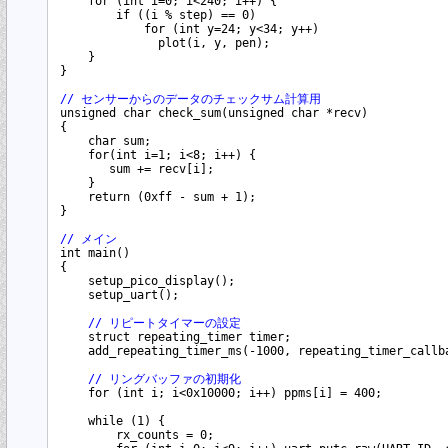
    for (int i=0; i<240; i++) {

        if ((i % step) == 0) 

            for (int y=24; y<34; y++)

              plot(i, y, pen);

    }

}

// センサーからのデータのチェックサム計算用
unsigned char check_sum(unsigned char *recv)

{

    char sum;

    for(int i=1; i<8; i++) {

       sum += recv[i];

    }

    return (0xff - sum + 1);

}

// メイン
int main()

{

    setup_pico_display();

    setup_uart();

// リピートタイマーの設定
    struct repeating_timer timer;

    add_repeating_timer_ms(-1000, repeating_timer_callba
// リングバッファの初期化
    for (int i; i<0x10000; i++) ppms[i] = 400;

    while (1) {

        rx_counts = 0;
