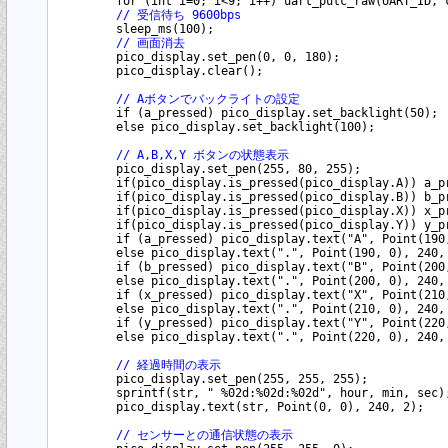
        for (int i=0; i<9; i++) uart_putc_raw(UART_ID, c
// 受信待ち 9600bps
        sleep_ms(100);

// 画面消去
        pico_display.set_pen(0, 0, 180);

        pico_display.clear();

// Aボタンでバックライトの設定
        if (a_pressed) pico_display.set_backlight(50);

        else pico_display.set_backlight(100);

// A,B,X,Y ボタンの状態表示
        pico_display.set_pen(255, 80, 255);

        if(pico_display.is_pressed(pico_display.A)) a_pr
        if(pico_display.is_pressed(pico_display.B)) b_pr
        if(pico_display.is_pressed(pico_display.X)) x_pr
        if(pico_display.is_pressed(pico_display.Y)) y_pr
        if (a_pressed) pico_display.text("A", Point(190,
        else pico_display.text(".", Point(190, 0), 240, 
        if (b_pressed) pico_display.text("B", Point(200,
        else pico_display.text(".", Point(200, 0), 240, 
        if (x_pressed) pico_display.text("X", Point(210,
        else pico_display.text(".", Point(210, 0), 240, 
        if (y_pressed) pico_display.text("Y", Point(220,
        else pico_display.text(".", Point(220, 0), 240, 
// 経過時間の表示
        pico_display.set_pen(255, 255, 255);

        sprintf(str, " %02d:%02d:%02d", hour, min, sec);
        pico_display.text(str, Point(0, 0), 240, 2);

// センサーとの通信状態の表示