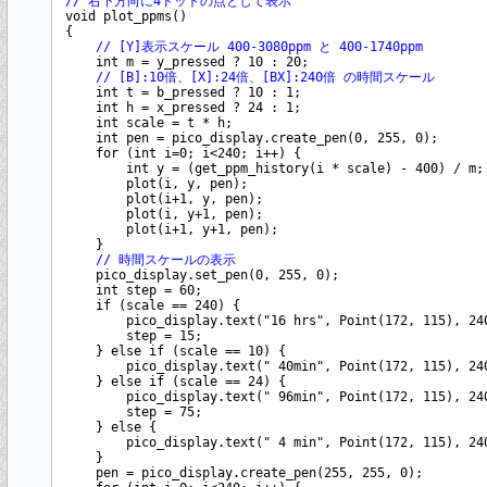
// 右下方向に4ドットの点として表示
void plot_ppms()

{

// [Y]表示スケール 400-3080ppm と 400-1740ppm
    int m = y_pressed ? 10 : 20;

// [B]:10倍、[X]:24倍、[BX]:240倍 の時間スケール
    int t = b_pressed ? 10 : 1;

    int h = x_pressed ? 24 : 1;

    int scale = t * h;

    int pen = pico_display.create_pen(0, 255, 0);

    for (int i=0; i<240; i++) {

        int y = (get_ppm_history(i * scale) - 400) / m;

        plot(i, y, pen);

        plot(i+1, y, pen);

        plot(i, y+1, pen);

        plot(i+1, y+1, pen);

    }

// 時間スケールの表示
    pico_display.set_pen(0, 255, 0);

    int step = 60;

    if (scale == 240) {

        pico_display.text("16 hrs", Point(172, 115), 240
        step = 15;

    } else if (scale == 10) {

        pico_display.text(" 40min", Point(172, 115), 240
    } else if (scale == 24) {

        pico_display.text(" 96min", Point(172, 115), 240
        step = 75;

    } else {

        pico_display.text(" 4 min", Point(172, 115), 240
    }

    pen = pico_display.create_pen(255, 255, 0);
