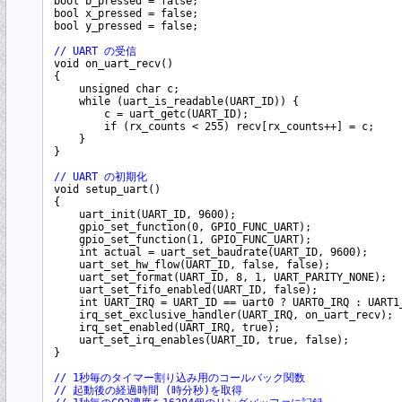
bool b_pressed = false;

bool x_pressed = false;

bool y_pressed = false;

// UART の受信
void on_uart_recv()

{

    unsigned char c;

    while (uart_is_readable(UART_ID)) {

        c = uart_getc(UART_ID);

        if (rx_counts < 255) recv[rx_counts++] = c;

    }

}

// UART の初期化
void setup_uart()

{

    uart_init(UART_ID, 9600);

    gpio_set_function(0, GPIO_FUNC_UART);

    gpio_set_function(1, GPIO_FUNC_UART);

    int actual = uart_set_baudrate(UART_ID, 9600);

    uart_set_hw_flow(UART_ID, false, false);

    uart_set_format(UART_ID, 8, 1, UART_PARITY_NONE);

    uart_set_fifo_enabled(UART_ID, false);

    int UART_IRQ = UART_ID == uart0 ? UART0_IRQ : UART1_
    irq_set_exclusive_handler(UART_IRQ, on_uart_recv);

    irq_set_enabled(UART_IRQ, true);

    uart_set_irq_enables(UART_ID, true, false);

}

// 1秒毎のタイマー割り込み用のコールバック関数
// 起動後の経過時間 (時分秒)を取得