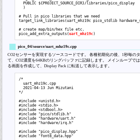
  PUBLIC ${PROJECT_SOURCE_DIR}/libraries/pico_display

  )

# Pull in pico libraries that we need

target_link_libraries(uart_mhz19c pico_stdlib hardware_s
# create map/bin/hex file etc.

pico_add_extra_outputs(
uart_mhz19c
pico_04/source/uart_mhz19c.cpp
CO2センサーを実現するソースコードです。 各種初期化の後、1秒毎の
て、CO2濃度を64KBのリングバッファに記録します。 メインループで
る画面を作成して、Display Pack に転送して表示します。
/*

  uart_mhz19c.cpp

  2021-04-13 Jun Mizutani

*/

#include <unistd.h>

#include <stdio.h>

#include <stdbool.h>

#include "pico/stdlib.h"

#include "hardware/uart.h"

#include "hardware/irq.h"

#include "pico_display.hpp"

#include "font8_data.hpp"
