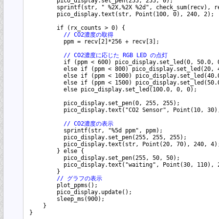
        pico_display.set_pen(255, 255, 0);

        sprintf(str, " %2X,%2X %2d", check_sum(recv), re
        pico_display.text(str, Point(100, 0), 240, 2);

        if (rx_counts > 0) {

// CO2濃度の取得
          ppm = recv[2]*256 + recv[3];

// CO2濃度に応じた RGB LED の点灯
          if (ppm < 600) pico_display.set_led(0, 50.0, 0
          else if (ppm < 800) pico_display.set_led(20, 4
          else if (ppm < 1000) pico_display.set_led(40.0
          else if (ppm < 1500) pico_display.set_led(50.0
          else pico_display.set_led(100.0, 0, 0);

          pico_display.set_pen(0, 255, 255);

          pico_display.text("CO2 Sensor", Point(10, 30),
// CO2濃度の表示
          sprintf(str, "%5d ppm", ppm);

          pico_display.set_pen(255, 255, 255);

          pico_display.text(str, Point(20, 70), 240, 4);
        } else {

          pico_display.set_pen(255, 50, 50);

          pico_display.text("waiting", Point(30, 110), 2
        }

// グラフの表示
        plot_ppms();

        pico_display.update();

        sleep_ms(900);

    }
