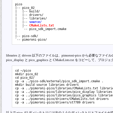
pico

|-- pico_02

|   |-- build/

|   |-- drivers/

|   |-- libraries/

|   |-- 
source/
|   |-- 
CMakeLists.txt
|   `-- pico_sdk_import.cmake

|

|-- pico-sdk/

libraries と drivers 以下のファイルは、pimoroni-pico から必要なファイルの
pico_display と pico_graphics と CMakeLists.txt をコピーして、
cd ~/pico

mkdir pico_02

cd pico_02/

cp -a ../pico-sdk/external/pico_sdk_import.cmake .

mkdir build source libraries drivers

cp -a ../pimoroni-pico/libraries/CMakeLists.txt librarie
cp -a ../pimoroni-pico/libraries/pico_display libraries

cp -a ../pimoroni-pico/libraries/pico_graphics libraries
cp -a ../pimoroni-pico/drivers/CMakeLists.txt drivers

以上で pico_02 ディレクトリには次のようなディレクトリとファイル