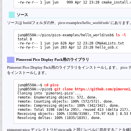
ソース
ソースは buildフォルダの外、pico-examples/hello_world/usb/ にあります
jun@B550A:~/pico/pico-examples/hello_world/usb$ 
ls -l
total 8

-rw-rw-r-- 1 jun jun 626 Apr 12 23:28 CMakeLists.txt

Pimoroni Pico Display Pack用のライブラリ
Pimoroni Pico Display Pack用のライブラリをインストールします。 
をインストールします。
jun@B550A:~$ 
cd pico
jun@B550A:~/pico$ 
git clone https://github.com/pimoroni
Cloning into 'pimoroni-pico'...

remote: Enumerating objects: 572, done.

remote: Counting objects: 100% (572/572), done.

remote: Compressing objects: 100% (342/342), done.

remote: Total 3198 (delta 295), reused 413 (delta 217), 
Receiving objects: 100% (3198/3198), 775.97 KiB | 8.53 M
pimoroni-pico ディレクトリが pico-sdk と同じレベルに存在すること