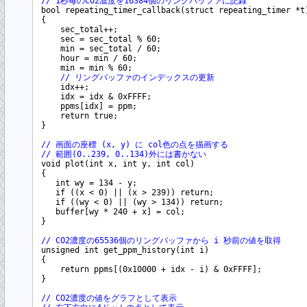
// 1秒毎のCO2濃度を16384個のリングバッファに記録
bool repeating_timer_callback(struct repeating_timer *t)
{

    sec_total++;

    sec = sec_total % 60;

    min = sec_total / 60;

    hour = min / 60;

    min = min % 60;

// リングバッファのインデックスの更新
    idx++;

    idx = idx & 0xFFFF;

    ppms[idx] = ppm;

    return true;

}

// 画面の座標 (x, y) に col色の点を描画する
// 範囲(0..239, 0..134)外には書かない
void plot(int x, int y, int col)

{

   int wy = 134 - y;

   if ((x < 0) || (x > 239)) return;

   if ((wy < 0) || (wy > 134)) return;

   buffer[wy * 240 + x] = col;

}

// CO2濃度の65536個のリングバッファから i 秒前の値を取得
unsigned int get_ppm_history(int i)

{

    return ppms[(0x10000 + idx - i) & 0xFFFF];

}

// CO2濃度の値をグラフとして表示