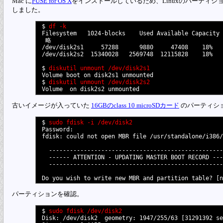
Mac に
FUSE for OS X
をインストールしているため、Linuxのパーティ
しました。
$ 
df -k
Filesystem   1024-blocks    Used Available Capacity 
 略

/dev/disk2s1     57288      9880     47408    18%   
/dev/disk2s2  15340028   2569748  12115828    18%   
$ 
diskutil unmount /dev/disk2s1
Volume boot on disk2s1 unmounted

$ 
diskutil unmount /dev/disk2s2
古いイメージが入っていた
16GBのclass 10 microSDカード
のパーティシ
$ 
sudo fdisk -i /dev/disk2
Password:

fdisk: could not open MBR file /usr/standalone/i386/
  --------------------------------------------------
  ------ ATTENTION - UPDATING MASTER BOOT RECORD ---
  --------------------------------------------------
パーティションを確認。
$ 
sudo fdisk /dev/disk2
Disk: /dev/disk2  geometry: 1947/255/63 [31291392 se