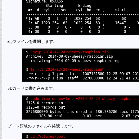
Signature: 0xAA55

         Starting       Ending

 #: id  cyl  hd sec -  cyl  hd sec [     start -    
----------------------------------------------------
*1: AB    0   1   1 - 1023 254  63 [        63 -    
 2: AF 1023 254  63 - 1023 254  63 [     16447 -   3
 3: 00    0   0   0 -    0   0   0 [         0 -    
zipファイルを展開します。
$ 
unzip 2014-12-24-wheezy-raspbian.zip
Archive:  2014-09-09-wheezy-raspbian.zip

  inflating: 2014-09-09-wheezy-raspbian.img  

$ 
ls -lt 2014-12-24-wheezy-raspbian*
-rw-r--r--@ 1 jun  staff  1007131580 12 25 09:07 201
SDカードに書き込みます。
$ 
sudo time dd bs=1m if=2014-12-24-wheezy-raspbian.i
3125+0 records in

3125+0 records out

3276800000 bytes transferred in 186.786286 secs (175
ブート領域のファイルを確認します。
$ 
cd /Volumes/boot