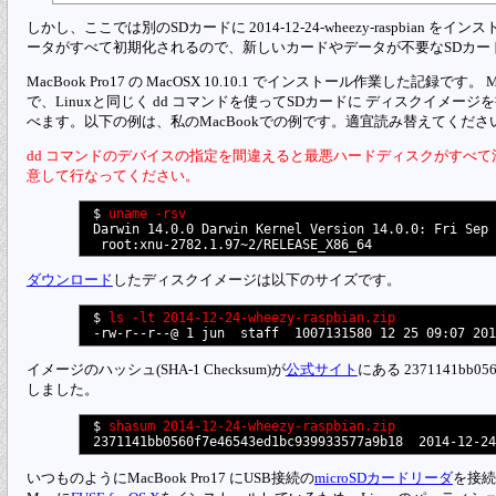
しかし、ここでは別のSDカードに 2014-12-24-wheezy-raspbian
ータがすべて初期化されるので、新しいカードやデータが不要なSDカー
MacBook Pro17 の MacOSX 10.10.1 でインストール作業した記録
で、Linuxと同じく dd コマンドを使ってSDカードに ディスクイメー
べます。以下の例は、私のMacBookでの例です。適宜読み替えてくださ
dd コマンドのデバイスの指定を間違えると最悪ハードディスクがすべ
意して行なってください。
$ 
uname -rsv
Darwin 14.0.0 Darwin Kernel Version 14.0.0: Fri Sep 
ダウンロード
したディスクイメージは以下のサイズです。
$ 
ls -lt 2014-12-24-wheezy-raspbian.zip
イメージのハッシュ(SHA-1 Checksum)が
公式サイト
にある 2371141bb05
しました。
$ 
shasum 2014-12-24-wheezy-raspbian.zip
いつものようにMacBook Pro17 にUSB接続の
microSDカードリーダ
を接続