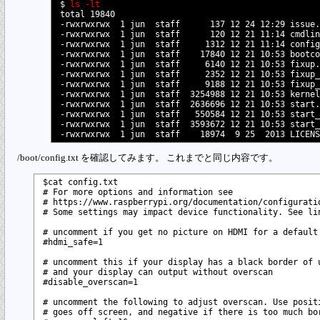
$ 
ls -lt
total 19840

-rwxrwxrwx  1 jun  staff      137 12 24 12:29 issue.
-rwxrwxrwx  1 jun  staff      120 12 21 11:14 cmdlin
-rwxrwxrwx  1 jun  staff     1312 12 21 11:14 config
-rwxrwxrwx  1 jun  staff    17840 12 21 10:53 bootco
-rwxrwxrwx  1 jun  staff     6140 12 21 10:53 fixup.
-rwxrwxrwx  1 jun  staff     2352 12 21 10:53 fixup_
-rwxrwxrwx  1 jun  staff     9188 12 21 10:53 fixup_
-rwxrwxrwx  1 jun  staff  3254988 12 21 10:53 kernel
-rwxrwxrwx  1 jun  staff  2636696 12 21 10:53 start.
-rwxrwxrwx  1 jun  staff   550584 12 21 10:53 start_
-rwxrwxrwx  1 jun  staff  3593672 12 21 10:53 start_
/boot/config.txt を確認してみます。 これまでと同じ内容です。
$cat config.txt 

# For more options and information see 

# https://www.raspberrypi.org/documentation/configuratio
# Some settings may impact device functionality. See lin
# uncomment if you get no picture on HDMI for a default 
#hdmi_safe=1

# uncomment this if your display has a black border of u
# and your display can output without overscan

#disable_overscan=1

# uncomment the following to adjust overscan. Use positi
# goes off screen, and negative if there is too much bor