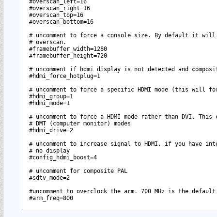
#overscan_left=16

#overscan_right=16

#overscan_top=16

#overscan_bottom=16

# uncomment to force a console size. By default it will 
# overscan.

#framebuffer_width=1280

#framebuffer_height=720

# uncomment if hdmi display is not detected and composit
#hdmi_force_hotplug=1

# uncomment to force a specific HDMI mode (this will for
#hdmi_group=1

#hdmi_mode=1

# uncomment to force a HDMI mode rather than DVI. This c
# DMT (computer monitor) modes

#hdmi_drive=2

# uncomment to increase signal to HDMI, if you have inte
# no display

#config_hdmi_boost=4

# uncomment for composite PAL

#sdtv_mode=2

#uncomment to overclock the arm. 700 MHz is the default.
#arm_freq=800
