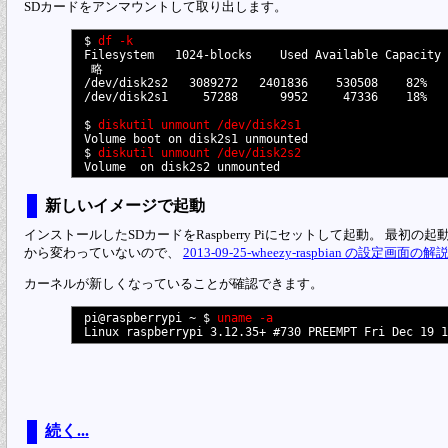
SDカードをアンマウントして取り出します。
$ 
df -k
Filesystem   1024-blocks    Used Available Capacity 
 略

/dev/disk2s2   3089272   2401836    530508    82%   
/dev/disk2s1     57288      9952     47336    18%   
$ 
diskutil unmount /dev/disk2s1
Volume boot on disk2s1 unmounted

$ 
diskutil unmount /dev/disk2s2
新しいイメージで起動
インストールしたSDカードをRaspberry Piにセットして起動。 最
から変わっていないので、
2013-09-25-wheezy-raspbian の設定画面の解
カーネルが新しくなっていることが確認できます。
pi@raspberrypi ~ $ 
uname -a
続く...